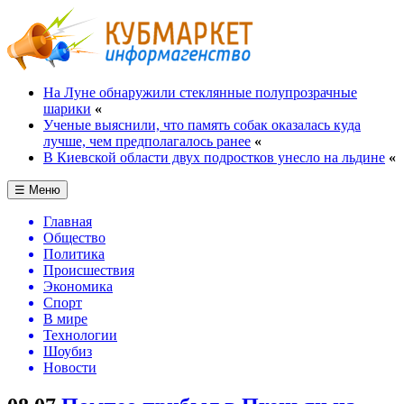
На Луне обнаружили стеклянные полупрозрачные
шарики
«
Ученые выяснили, что память собак оказалась куда
лучше, чем предполагалось ранее
«
В Киевской области двух подростков унесло на льдине
«
☰ Меню
Главная
Общество
Политика
Происшествия
Экономика
Спорт
В мире
Технологии
Шоубиз
Новости