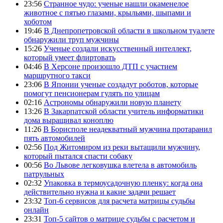
23:56
Странное чудо: ученые нашли окаменелое
животное с пятью глазами, крыльями, шыпами и
хоботом
19:46
В Днепропетровской области в школьном туалете
обнаружили труп мужчины
15:26
Ученые создали искусственный интеллект,
который умеет флиртовать
04:46
В Херсоне произошло ДТП с участием
маршрутного такси
23:06
В Японии ученые создадут роботов, которые
помогут пенсионерам гулять по улицам
02:16
Астрономы обнаружили новую планету
13:26
В Закарпатской области учитель информатики
дома выращивал коноплю
11:26
В Борисполе неадекватный мужчина протаранил
пять автомобилей
02:56
Под Житомиром из реки вытащили мужчину,
который пытался спасти собаку
00:56
Во Львове легковушка влетела в автомобиль
патрульных
02:32
Упаковка в термоусадочную пленку: когда она
действительно нужна и какие задачи решает
23:32
Топ-6 сервисов для расчета матрицы судьбы
онлайн
23:31
Топ-5 сайтов о матрице судьбы с расчетом и