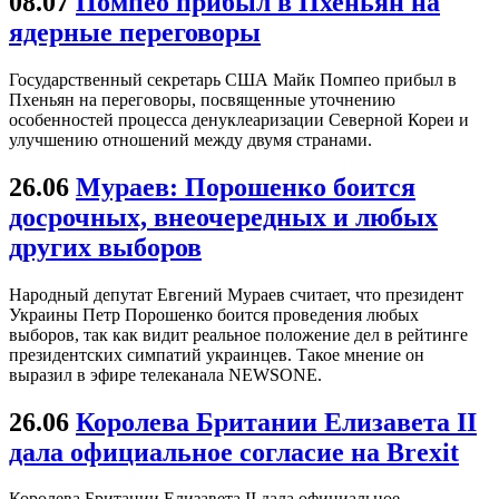
08.07
Помпео прибыл в Пхеньян на
ядерные переговоры
Государственный секретарь США Майк Помпео прибыл в
Пхеньян на переговоры, посвященные уточнению
особенностей процесса денуклеаризации Северной Кореи и
улучшению отношений между двумя странами.
26.06
Мураев: Порошенко боится
досрочных, внеочередных и любых
других выборов
Народный депутат Евгений Мураев считает, что президент
Украины Петр Порошенко боится проведения любых
выборов, так как видит реальное положение дел в рейтинге
президентских симпатий украинцев. Такое мнение он
выразил в эфире телеканала NEWSONE.
26.06
Королева Британии Елизавета II
дала официальное согласие на Brexit
Королева Британии Елизавета II дала официальное