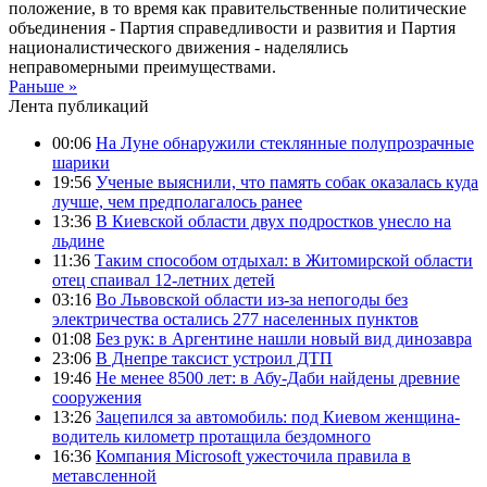
положение, в то время как правительственные политические
объединения - Партия справедливости и развития и Партия
националистического движения - наделялись
неправомерными преимуществами.
Раньше »
Лента публикаций
00:06
На Луне обнаружили стеклянные полупрозрачные
шарики
19:56
Ученые выяснили, что память собак оказалась куда
лучше, чем предполагалось ранее
13:36
В Киевской области двух подростков унесло на
льдине
11:36
Таким способом отдыхал: в Житомирской области
отец спаивал 12-летних детей
03:16
Во Львовской области из-за непогоды без
электричества остались 277 населенных пунктов
01:08
Без рук: в Аргентине нашли новый вид динозавра
23:06
В Днепре таксист устроил ДТП
19:46
Не менее 8500 лет: в Абу-Даби найдены древние
сооружения
13:26
Зацепился за автомобиль: под Киевом женщина-
водитель километр протащила бездомного
16:36
Компания Microsoft ужесточила правила в
метавсленной