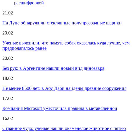
расшифровкой
21.02
На Луне обнаружили стеклянные полупрозрачные шарики
20.02
Ученые выяснили, что память собак оказалась куда лучше, чем
предполагалось ранее
20.02
Без рук: в Аргентине нашли новый вид динозавра
18.02
Не менее 8500 лет: в Абу-Даби найдены древние сооружения
17.02
Компания Microsoft ужесточила правила в метавсленной
16.02
Странное чудо: ученые нашли окаменелое животное с пятью