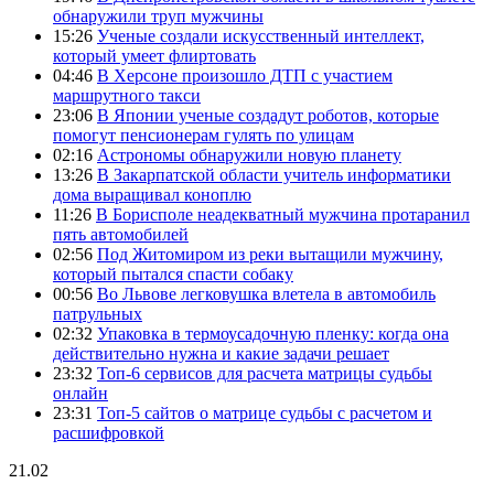
обнаружили труп мужчины
15:26
Ученые создали искусственный интеллект,
который умеет флиртовать
04:46
В Херсоне произошло ДТП с участием
маршрутного такси
23:06
В Японии ученые создадут роботов, которые
помогут пенсионерам гулять по улицам
02:16
Астрономы обнаружили новую планету
13:26
В Закарпатской области учитель информатики
дома выращивал коноплю
11:26
В Борисполе неадекватный мужчина протаранил
пять автомобилей
02:56
Под Житомиром из реки вытащили мужчину,
который пытался спасти собаку
00:56
Во Львове легковушка влетела в автомобиль
патрульных
02:32
Упаковка в термоусадочную пленку: когда она
действительно нужна и какие задачи решает
23:32
Топ-6 сервисов для расчета матрицы судьбы
онлайн
23:31
Топ-5 сайтов о матрице судьбы с расчетом и
расшифровкой
21.02