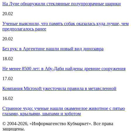
На Луне обнаружили стеклянные полупрозрачные шарики
20.02
Ученые выяснили, что память собак оказалась куда лучше, чем
предполагалось ранее
20.02
Без рук: в Аргентине нашли новый вид динозавра
18.02
Не менее 8500 лет: в Абу-Даби найдены древние сооружения
17.02
Компания Microsoft ужесточила правила в метавсленной
16.02
Странное чудо: ученые нашли окаменелое животное с пятью
глазами, крыльями, шыпами и хоботом
© 2004-2026, «Информагенство Кубмаркет». Все права
защищены.