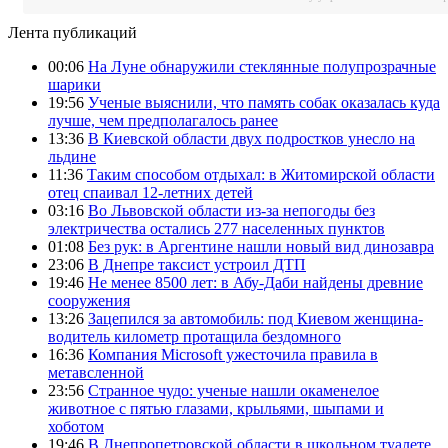
Лента публикаций
00:06
На Луне обнаружили стеклянные полупрозрачные
шарики
19:56
Ученые выяснили, что память собак оказалась куда
лучше, чем предполагалось ранее
13:36
В Киевской области двух подростков унесло на
льдине
11:36
Таким способом отдыхал: в Житомирской области
отец спаивал 12-летних детей
03:16
Во Львовской области из-за непогоды без
электричества остались 277 населенных пунктов
01:08
Без рук: в Аргентине нашли новый вид динозавра
23:06
В Днепре таксист устроил ДТП
19:46
Не менее 8500 лет: в Абу-Даби найдены древние
сооружения
13:26
Зацепился за автомобиль: под Киевом женщина-
водитель километр протащила бездомного
16:36
Компания Microsoft ужесточила правила в
метавсленной
23:56
Странное чудо: ученые нашли окаменелое
животное с пятью глазами, крыльями, шыпами и
хоботом
19:46
В Днепропетровской области в школьном туалете