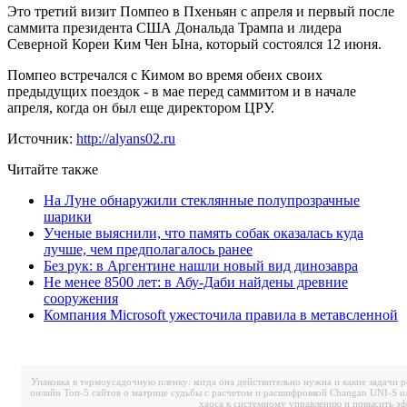
Это третий визит Помпео в Пхеньян с апреля и первый после
саммита президента США Дональда Трампа и лидера
Северной Кореи Ким Чен Ына, который состоялся 12 июня.
Помпео встречался с Кимом во время обеих своих
предыдущих поездок - в мае перед саммитом и в начале
апреля, когда он был еще директором ЦРУ.
Источник:
http://alyans02.ru
Читайте также
На Луне обнаружили стеклянные полупрозрачные
шарики
Ученые выяснили, что память собак оказалась куда
лучше, чем предполагалось ранее
Без рук: в Аргентине нашли новый вид динозавра
Не менее 8500 лет: в Абу-Даби найдены древние
сооружения
Компания Microsoft ужесточила правила в метавсленной
Упаковка в термоусадочную пленку: когда она действительно нужна и какие задачи 
онлайн
Топ-5 сайтов о матрице судьбы с расчетом и расшифровкой
Changan UNI-S и
хаоса к системному управлению и повысить э