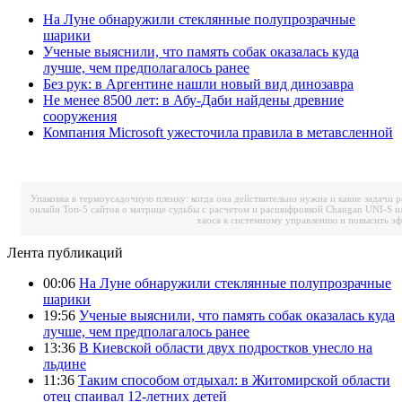
На Луне обнаружили стеклянные полупрозрачные
шарики
Ученые выяснили, что память собак оказалась куда
лучше, чем предполагалось ранее
Без рук: в Аргентине нашли новый вид динозавра
Не менее 8500 лет: в Абу-Даби найдены древние
сооружения
Компания Microsoft ужесточила правила в метавсленной
Упаковка в термоусадочную пленку: когда она действительно нужна и какие задачи 
онлайн
Топ-5 сайтов о матрице судьбы с расчетом и расшифровкой
Changan UNI-S и
хаоса к системному управлению и повысить э
Лента публикаций
00:06
На Луне обнаружили стеклянные полупрозрачные
шарики
19:56
Ученые выяснили, что память собак оказалась куда
лучше, чем предполагалось ранее
13:36
В Киевской области двух подростков унесло на
льдине
11:36
Таким способом отдыхал: в Житомирской области
отец спаивал 12-летних детей