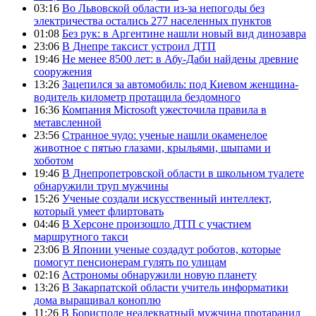
03:16
Во Львовской области из-за непогоды без
электричества остались 277 населенных пунктов
01:08
Без рук: в Аргентине нашли новый вид динозавра
23:06
В Днепре таксист устроил ДТП
19:46
Не менее 8500 лет: в Абу-Даби найдены древние
сооружения
13:26
Зацепился за автомобиль: под Киевом женщина-
водитель километр протащила бездомного
16:36
Компания Microsoft ужесточила правила в
метавсленной
23:56
Странное чудо: ученые нашли окаменелое
животное с пятью глазами, крыльями, шыпами и
хоботом
19:46
В Днепропетровской области в школьном туалете
обнаружили труп мужчины
15:26
Ученые создали искусственный интеллект,
который умеет флиртовать
04:46
В Херсоне произошло ДТП с участием
маршрутного такси
23:06
В Японии ученые создадут роботов, которые
помогут пенсионерам гулять по улицам
02:16
Астрономы обнаружили новую планету
13:26
В Закарпатской области учитель информатики
дома выращивал коноплю
11:26
В Борисполе неадекватный мужчина протаранил