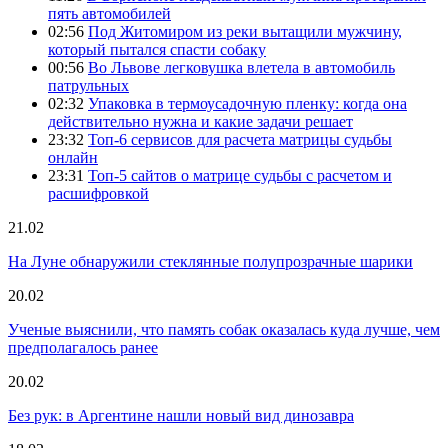
пять автомобилей
02:56
Под Житомиром из реки вытащили мужчину,
который пытался спасти собаку
00:56
Во Львове легковушка влетела в автомобиль
патрульных
02:32
Упаковка в термоусадочную пленку: когда она
действительно нужна и какие задачи решает
23:32
Топ-6 сервисов для расчета матрицы судьбы
онлайн
23:31
Топ-5 сайтов о матрице судьбы с расчетом и
расшифровкой
21.02
На Луне обнаружили стеклянные полупрозрачные шарики
20.02
Ученые выяснили, что память собак оказалась куда лучше, чем
предполагалось ранее
20.02
Без рук: в Аргентине нашли новый вид динозавра