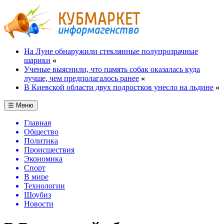
На Луне обнаружили стеклянные полупрозрачные
шарики
«
Ученые выяснили, что память собак оказалась куда
лучше, чем предполагалось ранее
«
В Киевской области двух подростков унесло на льдине
«
☰ Меню
Главная
Общество
Политика
Происшествия
Экономика
Спорт
В мире
Технологии
Шоубиз
Новости