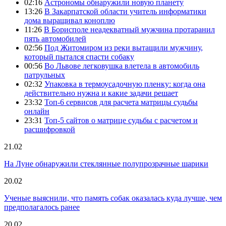
02:16
Астрономы обнаружили новую планету
13:26
В Закарпатской области учитель информатики
дома выращивал коноплю
11:26
В Борисполе неадекватный мужчина протаранил
пять автомобилей
02:56
Под Житомиром из реки вытащили мужчину,
который пытался спасти собаку
00:56
Во Львове легковушка влетела в автомобиль
патрульных
02:32
Упаковка в термоусадочную пленку: когда она
действительно нужна и какие задачи решает
23:32
Топ-6 сервисов для расчета матрицы судьбы
онлайн
23:31
Топ-5 сайтов о матрице судьбы с расчетом и
расшифровкой
21.02
На Луне обнаружили стеклянные полупрозрачные шарики
20.02
Ученые выяснили, что память собак оказалась куда лучше, чем
предполагалось ранее
20.02