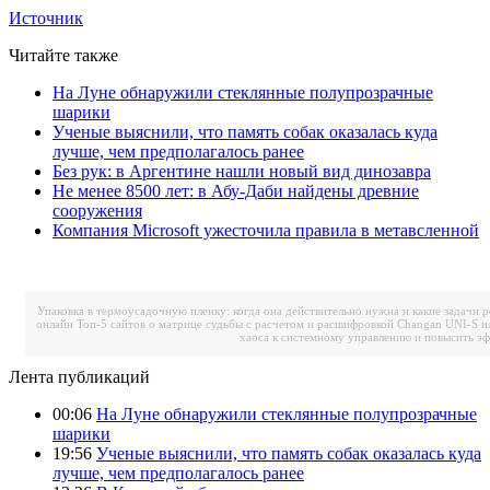
Источник
Читайте также
На Луне обнаружили стеклянные полупрозрачные
шарики
Ученые выяснили, что память собак оказалась куда
лучше, чем предполагалось ранее
Без рук: в Аргентине нашли новый вид динозавра
Не менее 8500 лет: в Абу-Даби найдены древние
сооружения
Компания Microsoft ужесточила правила в метавсленной
Упаковка в термоусадочную пленку: когда она действительно нужна и какие задачи 
онлайн
Топ-5 сайтов о матрице судьбы с расчетом и расшифровкой
Changan UNI-S и
хаоса к системному управлению и повысить э
Лента публикаций
00:06
На Луне обнаружили стеклянные полупрозрачные
шарики
19:56
Ученые выяснили, что память собак оказалась куда
лучше, чем предполагалось ранее