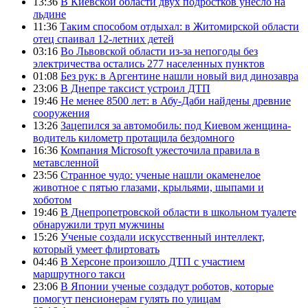
13:36
В Киевской области двух подростков унесло на
льдине
11:36
Таким способом отдыхал: в Житомирской области
отец спаивал 12-летних детей
03:16
Во Львовской области из-за непогоды без
электричества остались 277 населенных пунктов
01:08
Без рук: в Аргентине нашли новый вид динозавра
23:06
В Днепре таксист устроил ДТП
19:46
Не менее 8500 лет: в Абу-Даби найдены древние
сооружения
13:26
Зацепился за автомобиль: под Киевом женщина-
водитель километр протащила бездомного
16:36
Компания Microsoft ужесточила правила в
метавсленной
23:56
Странное чудо: ученые нашли окаменелое
животное с пятью глазами, крыльями, шыпами и
хоботом
19:46
В Днепропетровской области в школьном туалете
обнаружили труп мужчины
15:26
Ученые создали искусственный интеллект,
который умеет флиртовать
04:46
В Херсоне произошло ДТП с участием
маршрутного такси
23:06
В Японии ученые создадут роботов, которые
помогут пенсионерам гулять по улицам