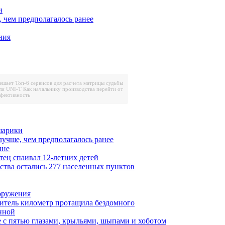
и
, чем предполагалось ранее
ния
решает
Топ-6 сервисов для расчета матрицы судьбы
ли UNI-T
Как начальнику производства перейти от
ффективность
шарики
лучше, чем предполагалось ранее
ине
тец спаивал 12-летних детей
ества остались 277 населенных пунктов
ооружения
итель километр протащила бездомного
нной
 с пятью глазами, крыльями, шыпами и хоботом