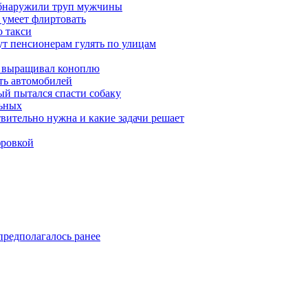
обнаружили труп мужчины
 умеет флиртовать
 такси
ут пенсионерам гулять по улицам
а выращивал коноплю
ть автомобилей
й пытался спасти собаку
льных
твительно нужна и какие задачи решает
фровкой
предполагалось ранее