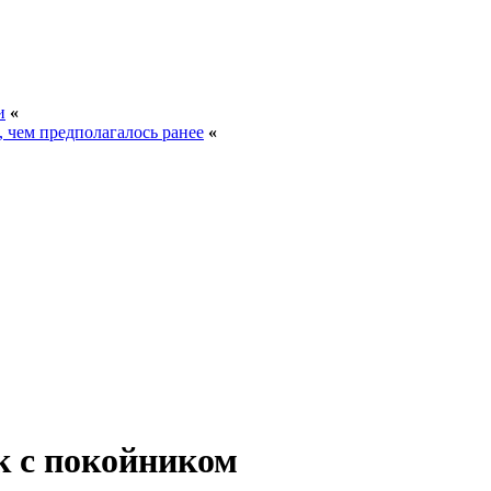
и
«
, чем предполагалось ранее
«
к с покойником