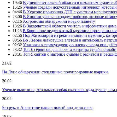
19:46
В Днепропетровской области в школьном туалете 
15:26
Ученые создали искусственный интеллект, который
04:46
В Херсоне произошло ДТП с участием маршрутного
23:06
В Японии ученые создадут роботов, которые помог
02:16
Астрономы обнаружили новую планету
13:26
В Закарпатской области учитель информатики дом
11:26
В Борисполе неадекватный мужчина протаранил пя
02:56
Под Житомиром из реки вытащили мужчину, которы
00:56
Во Львове легковушка влетела в автомобиль патру
02:32
Упаковка в термоусадочную пленку: когда она дейс
23:32
Топ-6 сервисов для расчета матрицы судьбы онлайн
23:31
Топ-5 сайтов о матрице судьбы с расчетом и расши
21.02
На Луне обнаружили стеклянные полупрозрачные шарики
20.02
Ученые выяснили, что память собак оказалась куда лучше, чем 
20.02
Без рук: в Аргентине нашли новый вид динозавра
18.02