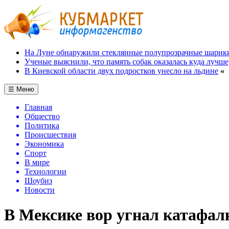
На Луне обнаружили стеклянные полупрозрачные шарик
Ученые выяснили, что память собак оказалась куда лучше
В Киевской области двух подростков унесло на льдине
«
☰ Меню
Главная
Общество
Политика
Происшествия
Экономика
Спорт
В мире
Технологии
Шоубиз
Новости
В Мексике вор угнал катафал