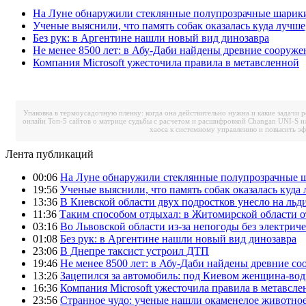
На Луне обнаружили стеклянные полупрозрачные шарик
Ученые выяснили, что память собак оказалась куда лучше
Без рук: в Аргентине нашли новый вид динозавра
Не менее 8500 лет: в Абу-Даби найдены древние сооруже
Компания Microsoft ужесточила правила в метавсленной
Упаковка в термоусадочную пленку: когда она действительно нужна и какие задачи 
онлайн
Топ-5 сайтов о матрице судьбы с расчетом и расшифровкой
Changan UNI-S и
хаоса к системному управлению и повысить э
Лента публикаций
00:06
На Луне обнаружили стеклянные полупрозрачные 
19:56
Ученые выяснили, что память собак оказалась куда 
13:36
В Киевской области двух подростков унесло на льд
11:36
Таким способом отдыхал: в Житомирской области о
03:16
Во Львовской области из-за непогоды без электрич
01:08
Без рук: в Аргентине нашли новый вид динозавра
23:06
В Днепре таксист устроил ДТП
19:46
Не менее 8500 лет: в Абу-Даби найдены древние с
13:26
Зацепился за автомобиль: под Киевом женщина-вод
16:36
Компания Microsoft ужесточила правила в метавсле
23:56
Странное чудо: ученые нашли окаменелое животное