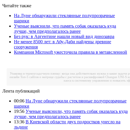
Читайте также
На Луне обнаружили стеклянные полупрозрачные
шарики
Ученые выяснили, что память собак оказалась куда
лучше, чем предполагалось ранее
Без рук: в Аргентине нашли новый вид динозавра
Не менее 8500 лет: в Абу-Даби найдены древние
сооружения
Компания Microsoft ужесточила правила в метавсленной
Упаковка в термоусадочную пленку: когда она действительно нужна и какие задачи 
онлайн
Топ-5 сайтов о матрице судьбы с расчетом и расшифровкой
Changan UNI-S и
хаоса к системному управлению и повысить э
Лента публикаций
00:06
На Луне обнаружили стеклянные полупрозрачные
шарики
19:56
Ученые выяснили, что память собак оказалась куда
лучше, чем предполагалось ранее
13:36
В Киевской области двух подростков унесло на
льдине