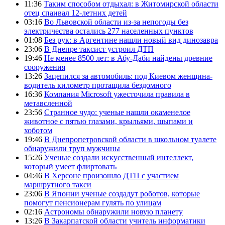
11:36
Таким способом отдыхал: в Житомирской области
отец спаивал 12-летних детей
03:16
Во Львовской области из-за непогоды без
электричества остались 277 населенных пунктов
01:08
Без рук: в Аргентине нашли новый вид динозавра
23:06
В Днепре таксист устроил ДТП
19:46
Не менее 8500 лет: в Абу-Даби найдены древние
сооружения
13:26
Зацепился за автомобиль: под Киевом женщина-
водитель километр протащила бездомного
16:36
Компания Microsoft ужесточила правила в
метавсленной
23:56
Странное чудо: ученые нашли окаменелое
животное с пятью глазами, крыльями, шыпами и
хоботом
19:46
В Днепропетровской области в школьном туалете
обнаружили труп мужчины
15:26
Ученые создали искусственный интеллект,
который умеет флиртовать
04:46
В Херсоне произошло ДТП с участием
маршрутного такси
23:06
В Японии ученые создадут роботов, которые
помогут пенсионерам гулять по улицам
02:16
Астрономы обнаружили новую планету
13:26
В Закарпатской области учитель информатики