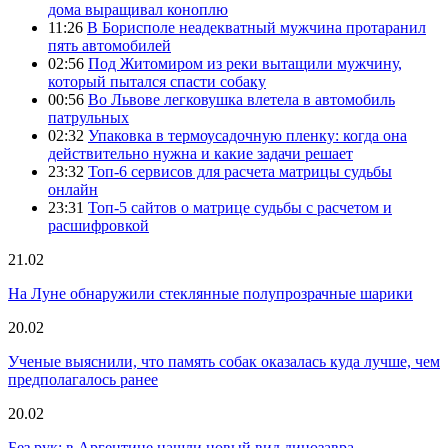
дома выращивал коноплю
11:26
В Борисполе неадекватный мужчина протаранил
пять автомобилей
02:56
Под Житомиром из реки вытащили мужчину,
который пытался спасти собаку
00:56
Во Львове легковушка влетела в автомобиль
патрульных
02:32
Упаковка в термоусадочную пленку: когда она
действительно нужна и какие задачи решает
23:32
Топ-6 сервисов для расчета матрицы судьбы
онлайн
23:31
Топ-5 сайтов о матрице судьбы с расчетом и
расшифровкой
21.02
На Луне обнаружили стеклянные полупрозрачные шарики
20.02
Ученые выяснили, что память собак оказалась куда лучше, чем
предполагалось ранее
20.02
Без рук: в Аргентине нашли новый вид динозавра