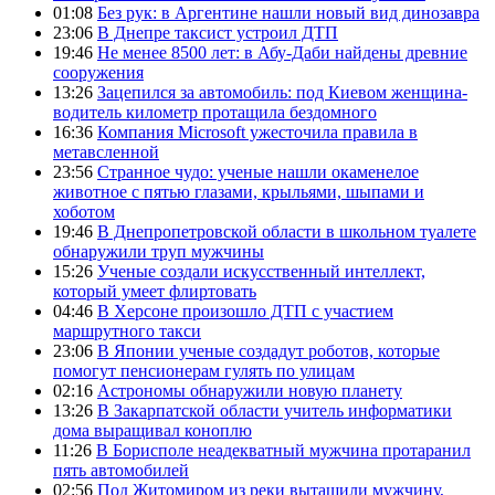
01:08
Без рук: в Аргентине нашли новый вид динозавра
23:06
В Днепре таксист устроил ДТП
19:46
Не менее 8500 лет: в Абу-Даби найдены древние
сооружения
13:26
Зацепился за автомобиль: под Киевом женщина-
водитель километр протащила бездомного
16:36
Компания Microsoft ужесточила правила в
метавсленной
23:56
Странное чудо: ученые нашли окаменелое
животное с пятью глазами, крыльями, шыпами и
хоботом
19:46
В Днепропетровской области в школьном туалете
обнаружили труп мужчины
15:26
Ученые создали искусственный интеллект,
который умеет флиртовать
04:46
В Херсоне произошло ДТП с участием
маршрутного такси
23:06
В Японии ученые создадут роботов, которые
помогут пенсионерам гулять по улицам
02:16
Астрономы обнаружили новую планету
13:26
В Закарпатской области учитель информатики
дома выращивал коноплю
11:26
В Борисполе неадекватный мужчина протаранил
пять автомобилей
02:56
Под Житомиром из реки вытащили мужчину,