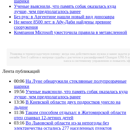
шарики
Ученые выяснили, что память собак оказалась куда
лучше, чем предполагалось ранее
Без рук: в Аргентине нашли новый вид динозавра
Не менее 8500 лет: в Абу-Даби найдены древние
сооружения
Компания Microsoft ужесточила правила в метавсленной
Упаковка в термоусадочную пленку: когда она действительно нужна и какие задачи 
онлайн
Топ-5 сайтов о матрице судьбы с расчетом и расшифровкой
Changan UNI-S и
хаоса к системному управлению и повысить э
Лента публикаций
00:06
На Луне обнаружили стеклянные полупрозрачные
шарики
19:56
Ученые выяснили, что память собак оказалась куда
лучше, чем предполагалось ранее
13:36
В Киевской области двух подростков унесло на
льдине
11:36
Таким способом отдыхал: в Житомирской области
отец спаивал 12-летних детей
03:16
Во Львовской области из-за непогоды без
электричества остались 277 населенных пунктов