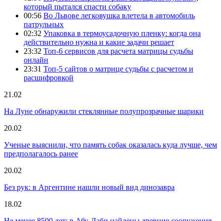
который пытался спасти собаку
00:56
Во Львове легковушка влетела в автомобиль
патрульных
02:32
Упаковка в термоусадочную пленку: когда она
действительно нужна и какие задачи решает
23:32
Топ-6 сервисов для расчета матрицы судьбы
онлайн
23:31
Топ-5 сайтов о матрице судьбы с расчетом и
расшифровкой
21.02
На Луне обнаружили стеклянные полупрозрачные шарики
20.02
Ученые выяснили, что память собак оказалась куда лучше, чем
предполагалось ранее
20.02
Без рук: в Аргентине нашли новый вид динозавра
18.02
Не менее 8500 лет: в Абу-Даби найдены древние сооружения