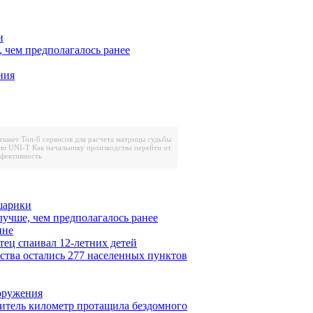
и
, чем предполагалось ранее
ния
решает
Топ-6 сервисов для расчета матрицы судьбы
ли UNI-T
Как начальнику производства перейти от
ффективность
шарики
лучше, чем предполагалось ранее
ине
тец спаивал 12-летних детей
ества остались 277 населенных пунктов
ооружения
итель километр протащила бездомного