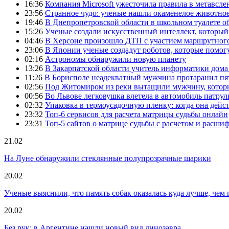
16:36
Компания Microsoft ужесточила правила в метавсле
23:56
Странное чудо: ученые нашли окаменелое животное
19:46
В Днепропетровской области в школьном туалете 
15:26
Ученые создали искусственный интеллект, который
04:46
В Херсоне произошло ДТП с участием маршрутного
23:06
В Японии ученые создадут роботов, которые помог
02:16
Астрономы обнаружили новую планету
13:26
В Закарпатской области учитель информатики дом
11:26
В Борисполе неадекватный мужчина протаранил пя
02:56
Под Житомиром из реки вытащили мужчину, которы
00:56
Во Львове легковушка влетела в автомобиль патру
02:32
Упаковка в термоусадочную пленку: когда она дейс
23:32
Топ-6 сервисов для расчета матрицы судьбы онлайн
23:31
Топ-5 сайтов о матрице судьбы с расчетом и расши
21.02
На Луне обнаружили стеклянные полупрозрачные шарики
20.02
Ученые выяснили, что память собак оказалась куда лучше, чем 
20.02
Без рук: в Аргентине нашли новый вид динозавра