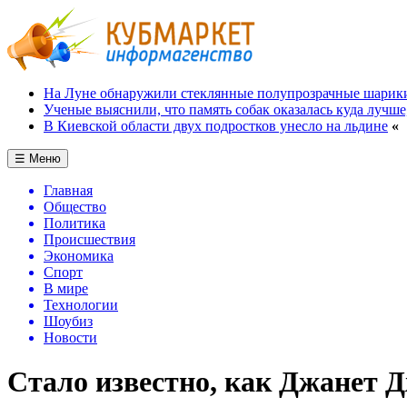
На Луне обнаружили стеклянные полупрозрачные шарик
Ученые выяснили, что память собак оказалась куда лучше
В Киевской области двух подростков унесло на льдине
«
☰ Меню
Главная
Общество
Политика
Происшествия
Экономика
Спорт
В мире
Технологии
Шоубиз
Новости
Стало известно, как Джанет Д