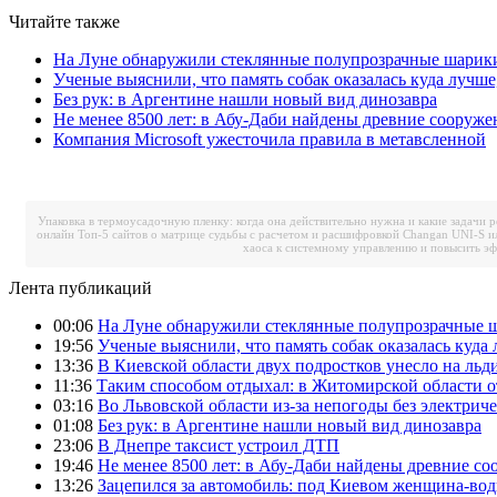
Читайте также
На Луне обнаружили стеклянные полупрозрачные шарик
Ученые выяснили, что память собак оказалась куда лучше
Без рук: в Аргентине нашли новый вид динозавра
Не менее 8500 лет: в Абу-Даби найдены древние сооруже
Компания Microsoft ужесточила правила в метавсленной
Упаковка в термоусадочную пленку: когда она действительно нужна и какие задачи 
онлайн
Топ-5 сайтов о матрице судьбы с расчетом и расшифровкой
Changan UNI-S и
хаоса к системному управлению и повысить э
Лента публикаций
00:06
На Луне обнаружили стеклянные полупрозрачные 
19:56
Ученые выяснили, что память собак оказалась куда 
13:36
В Киевской области двух подростков унесло на льд
11:36
Таким способом отдыхал: в Житомирской области о
03:16
Во Львовской области из-за непогоды без электрич
01:08
Без рук: в Аргентине нашли новый вид динозавра
23:06
В Днепре таксист устроил ДТП
19:46
Не менее 8500 лет: в Абу-Даби найдены древние с
13:26
Зацепился за автомобиль: под Киевом женщина-вод