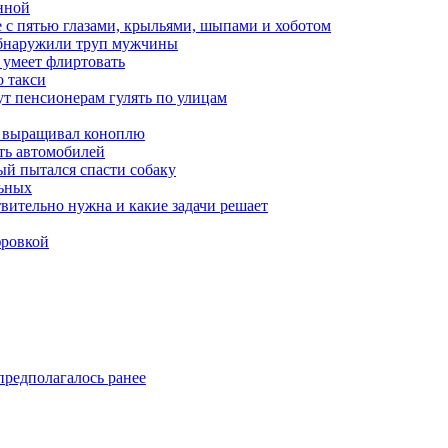
нной
 с пятью глазами, крыльями, шыпами и хоботом
обнаружили труп мужчины
 умеет флиртовать
 такси
ут пенсионерам гулять по улицам
а выращивал коноплю
ть автомобилей
й пытался спасти собаку
льных
твительно нужна и какие задачи решает
фровкой
предполагалось ранее