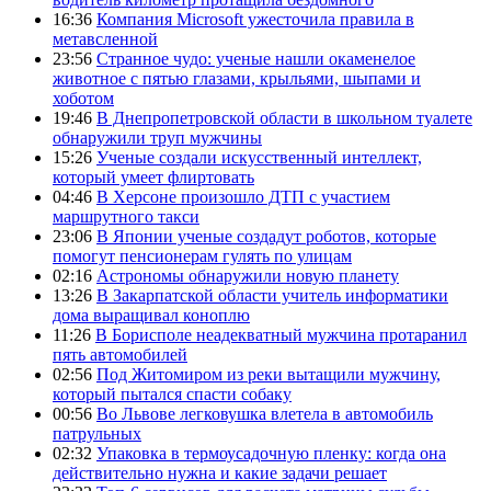
16:36
Компания Microsoft ужесточила правила в
метавсленной
23:56
Странное чудо: ученые нашли окаменелое
животное с пятью глазами, крыльями, шыпами и
хоботом
19:46
В Днепропетровской области в школьном туалете
обнаружили труп мужчины
15:26
Ученые создали искусственный интеллект,
который умеет флиртовать
04:46
В Херсоне произошло ДТП с участием
маршрутного такси
23:06
В Японии ученые создадут роботов, которые
помогут пенсионерам гулять по улицам
02:16
Астрономы обнаружили новую планету
13:26
В Закарпатской области учитель информатики
дома выращивал коноплю
11:26
В Борисполе неадекватный мужчина протаранил
пять автомобилей
02:56
Под Житомиром из реки вытащили мужчину,
который пытался спасти собаку
00:56
Во Львове легковушка влетела в автомобиль
патрульных
02:32
Упаковка в термоусадочную пленку: когда она
действительно нужна и какие задачи решает