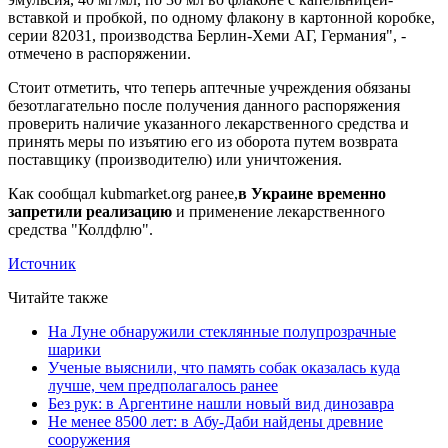
вставкой и пробкой, по одному флакону в картонной коробке,
серии 82031, производства Берлин-Хеми АГ, Германия", -
отмечено в распоряжении.
Стоит отметить, что теперь аптечные учреждения обязаны
безотлагательно после получения данного распоряжения
проверить наличие указанного лекарственного средства и
принять меры по изъятию его из оборота путем возврата
поставщику (производителю) или уничтожения.
Как сообщал kubmarket.org ранее,
в Украине временно
запретили реализацию
и применение лекарственного
средства "Колдфлю".
Источник
Читайте также
На Луне обнаружили стеклянные полупрозрачные
шарики
Ученые выяснили, что память собак оказалась куда
лучше, чем предполагалось ранее
Без рук: в Аргентине нашли новый вид динозавра
Не менее 8500 лет: в Абу-Даби найдены древние
сооружения