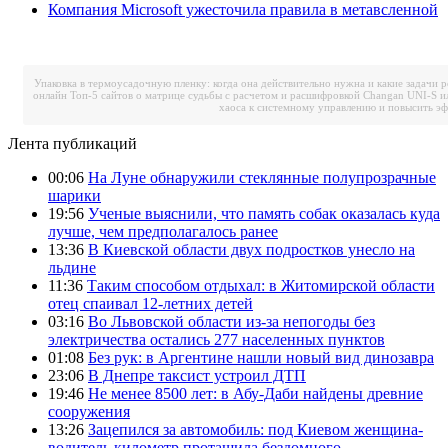
Компания Microsoft ужесточила правила в метавсленной
Упаковка в термоусадочную пленку: когда она действительно нужна и какие задачи 
онлайн
Топ-5 сайтов о матрице судьбы с расчетом и расшифровкой
Changan UNI-S и
хаоса к системному управлению и повысить э
Лента публикаций
00:06
На Луне обнаружили стеклянные полупрозрачные
шарики
19:56
Ученые выяснили, что память собак оказалась куда
лучше, чем предполагалось ранее
13:36
В Киевской области двух подростков унесло на
льдине
11:36
Таким способом отдыхал: в Житомирской области
отец спаивал 12-летних детей
03:16
Во Львовской области из-за непогоды без
электричества остались 277 населенных пунктов
01:08
Без рук: в Аргентине нашли новый вид динозавра
23:06
В Днепре таксист устроил ДТП
19:46
Не менее 8500 лет: в Абу-Даби найдены древние
сооружения
13:26
Зацепился за автомобиль: под Киевом женщина-
водитель километр протащила бездомного