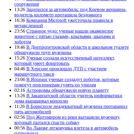
сооружения
13:26
Зацепился за автомобиль: под Киевом женщина-
водитель километр протащила бездомного
16:36
Компания Microsoft ужесточила правила в
метавсленной
23:56
Странное чудо: ученые нашли окаменелое
животное с пятью глазами, крыльями, шыпами и
хоботом
19:46
В Днепропетровской области в школьном туалете
обнаружили труп мужчины
15:26
Ученые создали искусственный интеллект,
который умеет флиртовать
04:46
В Херсоне произошло ДТП с участием
маршрутного такси
23:06
В Японии ученые создадут роботов, которые
помогут пенсионерам гулять по улицам
02:16
Астрономы обнаружили новую планету
13:26
В Закарпатской области учитель информатики
дома выращивал коноплю
11:26
В Борисполе неадекватный мужчина протаранил
пять автомобилей
02:56
Под Житомиром из реки вытащили мужчину,
который пытался спасти собаку
00:56
Во Львове легковушка влетела в автомобиль
патрульных