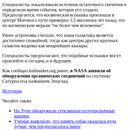
Специалисты локализовали источник остаточного свечения и
определили время события, которое его создало.
Предполагается, что космическая вспышка произошла в
центре Млечного пути примерно 3,5 миллиона лет назад, что
по космическим меркам “не более чем мгновение”.
Ранее астрономы считали, что наша галактика является
достаточно спокойной, тогда как центры других крупных
галактик видимы как мощнейшие квазары.
Специалисты предполагают, что подобные вспышки могут
произойти и сегодня, и в будущем.
Как сообщал kubmarket.org ранее,
в NASA заявили об
обнаружении органических соединений
на спутнике
Сатурна под названием Энцелад.
Источник
Читайте также
На Луне обнаружили стеклянные полупрозрачные
шарики
Ученые выяснили, что память собак оказалась куда
лучше, чем предполагалось ранее