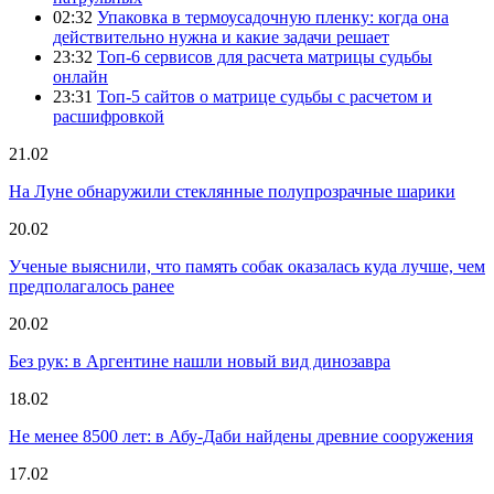
02:32
Упаковка в термоусадочную пленку: когда она
действительно нужна и какие задачи решает
23:32
Топ-6 сервисов для расчета матрицы судьбы
онлайн
23:31
Топ-5 сайтов о матрице судьбы с расчетом и
расшифровкой
21.02
На Луне обнаружили стеклянные полупрозрачные шарики
20.02
Ученые выяснили, что память собак оказалась куда лучше, чем
предполагалось ранее
20.02
Без рук: в Аргентине нашли новый вид динозавра
18.02
Не менее 8500 лет: в Абу-Даби найдены древние сооружения
17.02