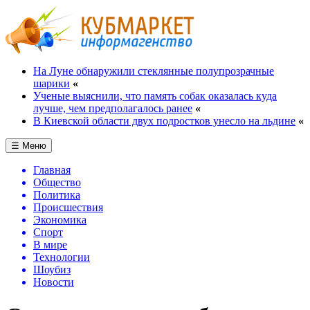
На Луне обнаружили стеклянные полупрозрачные
шарики
«
Ученые выяснили, что память собак оказалась куда
лучше, чем предполагалось ранее
«
В Киевской области двух подростков унесло на льдине
«
☰ Меню
Главная
Общество
Политика
Происшествия
Экономика
Спорт
В мире
Технологии
Шоубиз
Новости