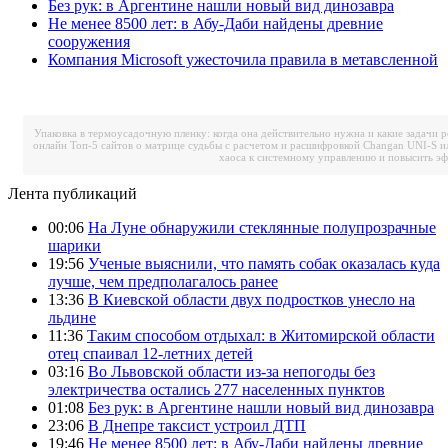
Без рук: в Аргентине нашли новый вид динозавра
Не менее 8500 лет: в Абу-Даби найдены древние
сооружения
Компания Microsoft ужесточила правила в метавсленной
Упаковка в термоусадочную пленку: когда она действительно нужна и какие задачи 
онлайн
Топ-5 сайтов о матрице судьбы с расчетом и расшифровкой
Changan UNI-S и
хаоса к системному управлению и повысить э
Лента публикаций
00:06
На Луне обнаружили стеклянные полупрозрачные
шарики
19:56
Ученые выяснили, что память собак оказалась куда
лучше, чем предполагалось ранее
13:36
В Киевской области двух подростков унесло на
льдине
11:36
Таким способом отдыхал: в Житомирской области
отец спаивал 12-летних детей
03:16
Во Львовской области из-за непогоды без
электричества остались 277 населенных пунктов
01:08
Без рук: в Аргентине нашли новый вид динозавра
23:06
В Днепре таксист устроил ДТП
19:46
Не менее 8500 лет: в Абу-Даби найдены древние