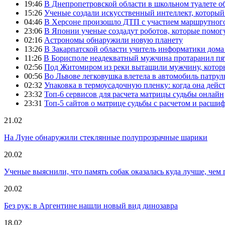
19:46
В Днепропетровской области в школьном туалете 
15:26
Ученые создали искусственный интеллект, который
04:46
В Херсоне произошло ДТП с участием маршрутного
23:06
В Японии ученые создадут роботов, которые помог
02:16
Астрономы обнаружили новую планету
13:26
В Закарпатской области учитель информатики дом
11:26
В Борисполе неадекватный мужчина протаранил пя
02:56
Под Житомиром из реки вытащили мужчину, которы
00:56
Во Львове легковушка влетела в автомобиль патру
02:32
Упаковка в термоусадочную пленку: когда она дейс
23:32
Топ-6 сервисов для расчета матрицы судьбы онлайн
23:31
Топ-5 сайтов о матрице судьбы с расчетом и расши
21.02
На Луне обнаружили стеклянные полупрозрачные шарики
20.02
Ученые выяснили, что память собак оказалась куда лучше, чем 
20.02
Без рук: в Аргентине нашли новый вид динозавра
18.02