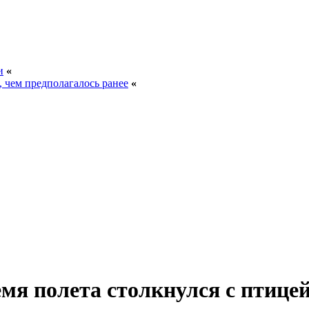
и
«
, чем предполагалось ранее
«
мя полета столкнулся с птице