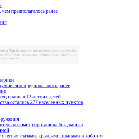
и
, чем предполагалось ранее
ния
решает
Топ-6 сервисов для расчета матрицы судьбы
ли UNI-T
Как начальнику производства перейти от
ффективность
шарики
лучше, чем предполагалось ранее
ине
тец спаивал 12-летних детей
ества остались 277 населенных пунктов
ооружения
итель километр протащила бездомного
нной
 с пятью глазами, крыльями, шыпами и хоботом