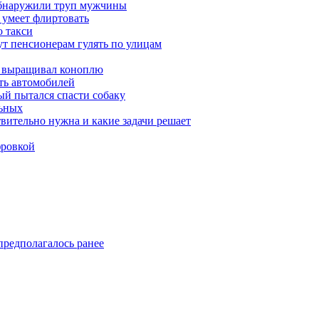
обнаружили труп мужчины
 умеет флиртовать
 такси
ут пенсионерам гулять по улицам
а выращивал коноплю
ть автомобилей
й пытался спасти собаку
льных
твительно нужна и какие задачи решает
фровкой
предполагалось ранее