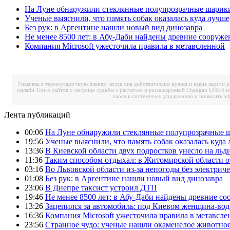
На Луне обнаружили стеклянные полупрозрачные шарик
Ученые выяснили, что память собак оказалась куда лучше
Без рук: в Аргентине нашли новый вид динозавра
Не менее 8500 лет: в Абу-Даби найдены древние сооруже
Компания Microsoft ужесточила правила в метавсленной
Упаковка в термоусадочную пленку: когда она действительно нужна и какие задачи 
онлайн
Топ-5 сайтов о матрице судьбы с расчетом и расшифровкой
Changan UNI-S и
хаоса к системному управлению и повысить э
Лента публикаций
00:06
На Луне обнаружили стеклянные полупрозрачные 
19:56
Ученые выяснили, что память собак оказалась куда 
13:36
В Киевской области двух подростков унесло на льд
11:36
Таким способом отдыхал: в Житомирской области о
03:16
Во Львовской области из-за непогоды без электрич
01:08
Без рук: в Аргентине нашли новый вид динозавра
23:06
В Днепре таксист устроил ДТП
19:46
Не менее 8500 лет: в Абу-Даби найдены древние с
13:26
Зацепился за автомобиль: под Киевом женщина-вод
16:36
Компания Microsoft ужесточила правила в метавсле
23:56
Странное чудо: ученые нашли окаменелое животное