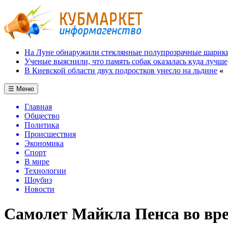
На Луне обнаружили стеклянные полупрозрачные шарик
Ученые выяснили, что память собак оказалась куда лучше
В Киевской области двух подростков унесло на льдине
«
☰ Меню
Главная
Общество
Политика
Происшествия
Экономика
Спорт
В мире
Технологии
Шоубиз
Новости
Самолет Майкла Пенса во вре