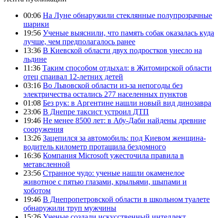
00:06
На Луне обнаружили стеклянные полупрозрачные
шарики
19:56
Ученые выяснили, что память собак оказалась куда
лучше, чем предполагалось ранее
13:36
В Киевской области двух подростков унесло на
льдине
11:36
Таким способом отдыхал: в Житомирской области
отец спаивал 12-летних детей
03:16
Во Львовской области из-за непогоды без
электричества остались 277 населенных пунктов
01:08
Без рук: в Аргентине нашли новый вид динозавра
23:06
В Днепре таксист устроил ДТП
19:46
Не менее 8500 лет: в Абу-Даби найдены древние
сооружения
13:26
Зацепился за автомобиль: под Киевом женщина-
водитель километр протащила бездомного
16:36
Компания Microsoft ужесточила правила в
метавсленной
23:56
Странное чудо: ученые нашли окаменелое
животное с пятью глазами, крыльями, шыпами и
хоботом
19:46
В Днепропетровской области в школьном туалете
обнаружили труп мужчины
15:26
Ученые создали искусственный интеллект,