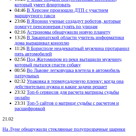
который умеет флиртовать
04:46
В Херсоне произошло ДТП с участием
маршрутного такси
23:06
В Японии ученые создадут роботов, которые
помогут пенсионерам гулять по улицам
02:16
Астрономы обнаружили новую планету
13:26
В Закарпатской области учитель информатики
дома выращивал коноплю
11:26
В Борисполе неадекватный мужчина протаранил
пять автомобилей
02:56
Под Житомиром из реки вытащили мужчину,
который пытался спасти собаку
00:56
Во Львове легковушка влетела в автомобиль
патрульных
02:32
Упаковка в термоусадочную пленку: когда она
действительно нужна и какие задачи решает
23:32
Топ-6 сервисов для расчета матрицы судьбы
онлайн
23:31
Топ-5 сайтов о матрице судьбы с расчетом и
расшифровкой
21.02
На Луне обнаружили стеклянные полупрозрачные шарики