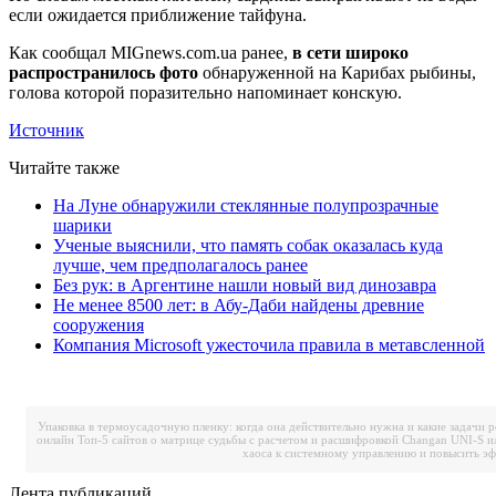
если ожидается приближение тайфуна.
Как сообщал MIGnews.com.uа ранее,
в сети широко
распространилось фото
обнаруженной на Карибах рыбины,
голова которой поразительно напоминает конскую.
Источник
Читайте также
На Луне обнаружили стеклянные полупрозрачные
шарики
Ученые выяснили, что память собак оказалась куда
лучше, чем предполагалось ранее
Без рук: в Аргентине нашли новый вид динозавра
Не менее 8500 лет: в Абу-Даби найдены древние
сооружения
Компания Microsoft ужесточила правила в метавсленной
Упаковка в термоусадочную пленку: когда она действительно нужна и какие задачи 
онлайн
Топ-5 сайтов о матрице судьбы с расчетом и расшифровкой
Changan UNI-S и
хаоса к системному управлению и повысить э
Лента публикаций