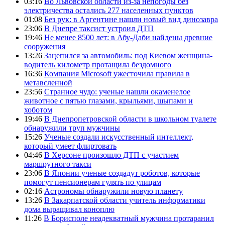
03:16
Во Львовской области из-за непогоды без
электричества остались 277 населенных пунктов
01:08
Без рук: в Аргентине нашли новый вид динозавра
23:06
В Днепре таксист устроил ДТП
19:46
Не менее 8500 лет: в Абу-Даби найдены древние
сооружения
13:26
Зацепился за автомобиль: под Киевом женщина-
водитель километр протащила бездомного
16:36
Компания Microsoft ужесточила правила в
метавсленной
23:56
Странное чудо: ученые нашли окаменелое
животное с пятью глазами, крыльями, шыпами и
хоботом
19:46
В Днепропетровской области в школьном туалете
обнаружили труп мужчины
15:26
Ученые создали искусственный интеллект,
который умеет флиртовать
04:46
В Херсоне произошло ДТП с участием
маршрутного такси
23:06
В Японии ученые создадут роботов, которые
помогут пенсионерам гулять по улицам
02:16
Астрономы обнаружили новую планету
13:26
В Закарпатской области учитель информатики
дома выращивал коноплю
11:26
В Борисполе неадекватный мужчина протаранил