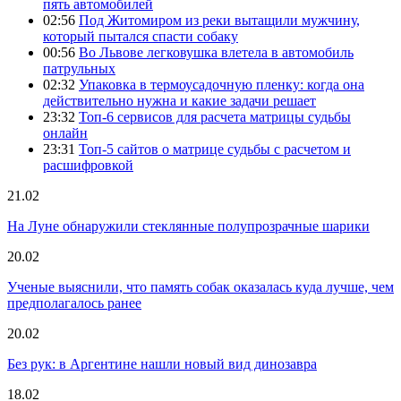
пять автомобилей
02:56
Под Житомиром из реки вытащили мужчину,
который пытался спасти собаку
00:56
Во Львове легковушка влетела в автомобиль
патрульных
02:32
Упаковка в термоусадочную пленку: когда она
действительно нужна и какие задачи решает
23:32
Топ-6 сервисов для расчета матрицы судьбы
онлайн
23:31
Топ-5 сайтов о матрице судьбы с расчетом и
расшифровкой
21.02
На Луне обнаружили стеклянные полупрозрачные шарики
20.02
Ученые выяснили, что память собак оказалась куда лучше, чем
предполагалось ранее
20.02
Без рук: в Аргентине нашли новый вид динозавра
18.02