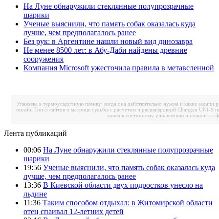
На Луне обнаружили стеклянные полупрозрачные
шарики
Ученые выяснили, что память собак оказалась куда
лучше, чем предполагалось ранее
Без рук: в Аргентине нашли новый вид динозавра
Не менее 8500 лет: в Абу-Даби найдены древние
сооружения
Компания Microsoft ужесточила правила в метавсленной
Упаковка в термоусадочную пленку: когда она действительно нужна и какие задачи 
онлайн
Топ-5 сайтов о матрице судьбы с расчетом и расшифровкой
Changan UNI-S и
хаоса к системному управлению и повысить э
Лента публикаций
00:06
На Луне обнаружили стеклянные полупрозрачные
шарики
19:56
Ученые выяснили, что память собак оказалась куда
лучше, чем предполагалось ранее
13:36
В Киевской области двух подростков унесло на
льдине
11:36
Таким способом отдыхал: в Житомирской области
отец спаивал 12-летних детей