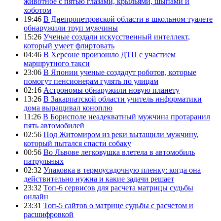
животное с пятью глазами, крыльями, шыпами и
хоботом
19:46
В Днепропетровской области в школьном туалете
обнаружили труп мужчины
15:26
Ученые создали искусственный интеллект,
который умеет флиртовать
04:46
В Херсоне произошло ДТП с участием
маршрутного такси
23:06
В Японии ученые создадут роботов, которые
помогут пенсионерам гулять по улицам
02:16
Астрономы обнаружили новую планету
13:26
В Закарпатской области учитель информатики
дома выращивал коноплю
11:26
В Борисполе неадекватный мужчина протаранил
пять автомобилей
02:56
Под Житомиром из реки вытащили мужчину,
который пытался спасти собаку
00:56
Во Львове легковушка влетела в автомобиль
патрульных
02:32
Упаковка в термоусадочную пленку: когда она
действительно нужна и какие задачи решает
23:32
Топ-6 сервисов для расчета матрицы судьбы
онлайн
23:31
Топ-5 сайтов о матрице судьбы с расчетом и
расшифровкой