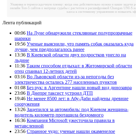
Упаковка в термоусадочную пленку: когда она действительно нужна и какие задачи 
онлайн
Топ-5 сайтов о матрице судьбы с расчетом и расшифровкой
Changan UNI-S и
хаоса к системному управлению и повысить э
Лента публикаций
00:06
На Луне обнаружили стеклянные полупрозрачные
шарики
19:56
Ученые выяснили, что память собак оказалась куда
лучше, чем предполагалось ранее
13:36
В Киевской области двух подростков унесло на
льдине
11:36
Таким способом отдыхал: в Житомирской области
отец спаивал 12-летних детей
03:16
Во Львовской области из-за непогоды без
электричества остались 277 населенных пунктов
01:08
Без рук: в Аргентине нашли новый вид динозавра
23:06
В Днепре таксист устроил ДТП
19:46
Не менее 8500 лет: в Абу-Даби найдены древние
сооружения
13:26
Зацепился за автомобиль: под Киевом женщина-
водитель километр протащила бездомного
16:36
Компания Microsoft ужесточила правила в
метавсленной
23:56
Странное чудо: ученые нашли окаменелое