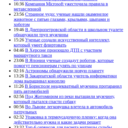
16:36
Компания Microsoft ужесточила правила в
метавсленной
23:56
Странное чудо: ученые нашли окаменелое
животное с пятью глазами, крыльями, шыпами и
хоботом
19:46
В Днепропетровской области в школьном туалете
обнаружили труп мужчины
15:26
Ученые создали искусственный интеллект,
который умеет флиртовать
04:46
В Херсоне произошло ДТП с участием
маршрутного такси
23:06
В Японии ученые создадут роботов, которые
помогут пенсионерам гулять по улицам
02:16
Астрономы обнаружили новую планету
13:26
В Закарпатской области учитель информатики
дома выращивал коноплю
11:26
В Борисполе неадекватный мужчина протаранил
пять автомобилей
02:56
Под Житомиром из реки вытащили мужчину,
который пытался спасти собаку
00:56
Во Львове легковушка влетела в автомобиль
патрульных
02:32
Упаковка в термоусадочную пленку: когда она
действительно нужна и какие задачи решает
23:32
Топ-6 сервисов для расчета матрицы судьбы