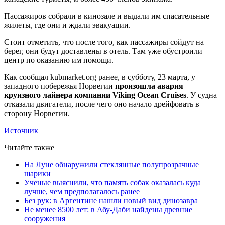
Пассажиров собрали в кинозале и выдали им спасательные
жилеты, где они и ждали эвакуации.
Стоит отметить, что после того, как пассажиры сойдут на
берег, они будут доставлены в отель. Там уже обустроили
центр по оказанию им помощи.
Как сообщал kubmarket.org ранее, в субботу, 23 марта, у
западного побережья Норвегии
произошла авария
круизного лайнера компании Viking Ocean Cruises
. У судна
отказали двигатели, после чего оно начало дрейфовать в
сторону Норвегии.
Источник
Читайте также
На Луне обнаружили стеклянные полупрозрачные
шарики
Ученые выяснили, что память собак оказалась куда
лучше, чем предполагалось ранее
Без рук: в Аргентине нашли новый вид динозавра
Не менее 8500 лет: в Абу-Даби найдены древние
сооружения