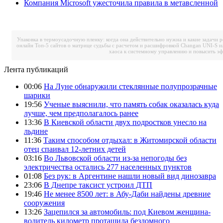
Компания Microsoft ужесточила правила в метавсленной
Упаковка в термоусадочную пленку: когда она действительно нужна и какие задачи 
онлайн
Топ-5 сайтов о матрице судьбы с расчетом и расшифровкой
Changan UNI-S и
хаоса к системному управлению и повысить э
Лента публикаций
00:06
На Луне обнаружили стеклянные полупрозрачные
шарики
19:56
Ученые выяснили, что память собак оказалась куда
лучше, чем предполагалось ранее
13:36
В Киевской области двух подростков унесло на
льдине
11:36
Таким способом отдыхал: в Житомирской области
отец спаивал 12-летних детей
03:16
Во Львовской области из-за непогоды без
электричества остались 277 населенных пунктов
01:08
Без рук: в Аргентине нашли новый вид динозавра
23:06
В Днепре таксист устроил ДТП
19:46
Не менее 8500 лет: в Абу-Даби найдены древние
сооружения
13:26
Зацепился за автомобиль: под Киевом женщина-
водитель километр протащила бездомного