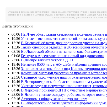
Упаковка в термоусадочную пленку: когда она действительно нужна и какие задачи 
онлайн
Топ-5 сайтов о матрице судьбы с расчетом и расшифровкой
Changan UNI-S и
хаоса к системному управлению и повысить э
Лента публикаций
00:06
На Луне обнаружили стеклянные полупрозрачные 
19:56
Ученые выяснили, что память собак оказалась куда 
13:36
В Киевской области двух подростков унесло на льд
11:36
Таким способом отдыхал: в Житомирской области о
03:16
Во Львовской области из-за непогоды без электрич
01:08
Без рук: в Аргентине нашли новый вид динозавра
23:06
В Днепре таксист устроил ДТП
19:46
Не менее 8500 лет: в Абу-Даби найдены древние с
13:26
Зацепился за автомобиль: под Киевом женщина-вод
16:36
Компания Microsoft ужесточила правила в метавсле
23:56
Странное чудо: ученые нашли окаменелое животное
19:46
В Днепропетровской области в школьном туалете 
15:26
Ученые создали искусственный интеллект, который
04:46
В Херсоне произошло ДТП с участием маршрутного
23:06
В Японии ученые создадут роботов, которые помог
02:16
Астрономы обнаружили новую планету
13:26
В Закарпатской области учитель информатики дом