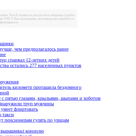
решает
Топ-6 сервисов для расчета матрицы судьбы
ли UNI-T
Как начальнику производства перейти от
ффективность
шарики
лучше, чем предполагалось ранее
ине
тец спаивал 12-летних детей
ества остались 277 населенных пунктов
ооружения
итель километр протащила бездомного
нной
 с пятью глазами, крыльями, шыпами и хоботом
обнаружили труп мужчины
 умеет флиртовать
 такси
ут пенсионерам гулять по улицам
а выращивал коноплю