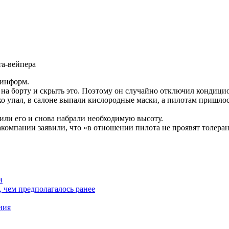
ринформ.
на борту и скрыть это. Поэтому он случайно отключил кондици
зко упал, в салоне выпали кислородные маски, а пилотам пришло
или его и снова набрали необходимую высоту.
мпании заявили, что «в отношении пилота не проявят толерантн
и
, чем предполагалось ранее
ния