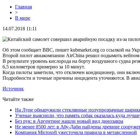
Главная
>
В мире
14.07.2018 11:11
Об этом сообщает ВВС, пишет kubmarket.org со ссылкой на Ук
Второй пилот авиакомпании AirChina решил подымить вейпом 
В результате уровень кислорода на борту воздушного судна ре
6,5 километров примерно за 10 минут.
Когда пилоты заметили, что отключен кондиционер, они включ
Подробности и точные причины инцидента уточняются. В авиако
Источник
Читайте также
На Луне обнаружили стеклянные полупрозрачные шарик
Ученые выяснили, что память собак оказалась куда лучше
Без рук: в Аргентине нашли новый вид динозавра
Не менее 8500 лет: в Абу-Даби найдены древние сооруже
Компания Microsoft ужесточила правила в метавсленной