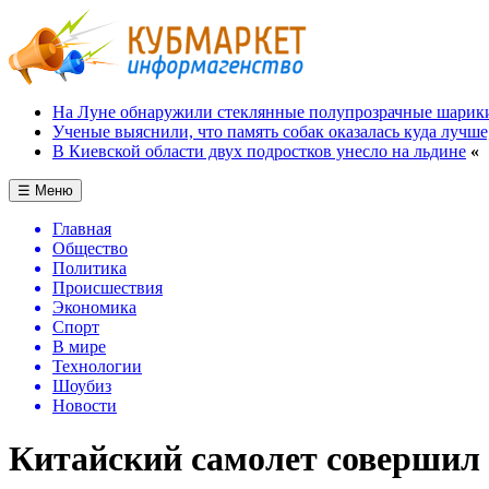
На Луне обнаружили стеклянные полупрозрачные шарик
Ученые выяснили, что память собак оказалась куда лучше
В Киевской области двух подростков унесло на льдине
«
☰ Меню
Главная
Общество
Политика
Происшествия
Экономика
Спорт
В мире
Технологии
Шоубиз
Новости
Китайский самолет совершил 