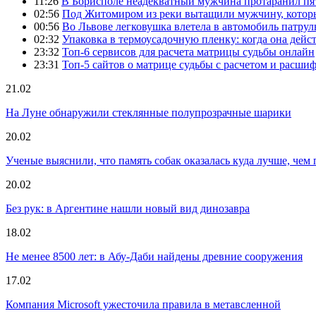
11:26
В Борисполе неадекватный мужчина протаранил пя
02:56
Под Житомиром из реки вытащили мужчину, которы
00:56
Во Львове легковушка влетела в автомобиль патру
02:32
Упаковка в термоусадочную пленку: когда она дейс
23:32
Топ-6 сервисов для расчета матрицы судьбы онлайн
23:31
Топ-5 сайтов о матрице судьбы с расчетом и расши
21.02
На Луне обнаружили стеклянные полупрозрачные шарики
20.02
Ученые выяснили, что память собак оказалась куда лучше, чем 
20.02
Без рук: в Аргентине нашли новый вид динозавра
18.02
Не менее 8500 лет: в Абу-Даби найдены древние сооружения
17.02
Компания Microsoft ужесточила правила в метавсленной