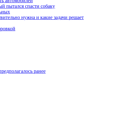
ть автомобилей
й пытался спасти собаку
льных
твительно нужна и какие задачи решает
фровкой
предполагалось ранее