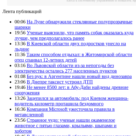
хаоса к системному управлению и повысить э
Лента публикаций
00:06
На Луне обнаружили стеклянные полупрозрачные
шарики
19:56
Ученые выяснили, что память собак оказалась куда
лучше, чем предполагалось ранее
13:36
В Киевской области двух подростков унесло на
льдине
11:36
Таким способом отдыхал: в Житомирской области
отец спаивал 12-летних детей
03:16
Во Львовской области из-за непогоды без
электричества остались 277 населенных пунктов
01:08
Без рук: в Аргентине нашли новый вид динозавра
23:06
В Днепре таксист устроил ДТП
19:46
Не менее 8500 лет: в Абу-Даби найдены древние
сооружения
13:26
Зацепился за автомобиль: под Киевом женщина-
водитель километр протащила бездомного
16:36
Компания Microsoft ужесточила правила в
метавсленной
23:56
Странное чудо: ученые нашли окаменелое
животное с пятью глазами, крыльями, шыпами и
хоботом