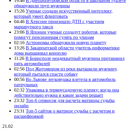
19:46
В Днепропетровской области в школьном туалете
обнаружили труп мужчины
15:26
Ученые создали искусственный интеллект,
который умеет флиртовать
04:46
В Херсоне произошло ДТП с участием
маршрутного такси
23:06
В Японии ученые создадут роботов, которые
помогут пенсионерам гулять по улицам
02:16
Астрономы обнаружили новую планету
13:26
В Закарпатской области учитель информатики
дома выращивал коноплю
11:26
В Борисполе неадекватный мужчина протаранил
пять автомобилей
02:56
Под Житомиром из реки вытащили мужчину,
который пытался спасти собаку
00:56
Во Львове легковушка влетела в автомобиль
патрульных
02:32
Упаковка в термоусадочную пленку: когда она
действительно нужна и какие задачи решает
23:32
Топ-6 сервисов для расчета матрицы судьбы
онлайн
23:31
Топ-5 сайтов о матрице судьбы с расчетом и
расшифровкой
21.02