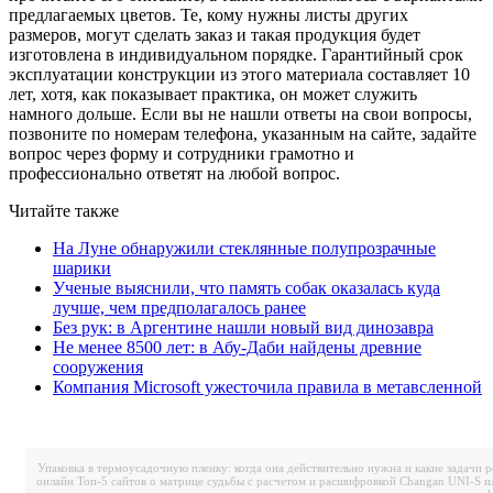
предлагаемых цветов. Те, кому нужны листы других
размеров, могут сделать заказ и такая продукция будет
изготовлена в индивидуальном порядке. Гарантийный срок
эксплуатации конструкции из этого материала составляет 10
лет, хотя, как показывает практика, он может служить
намного дольше. Если вы не нашли ответы на свои вопросы,
позвоните по номерам телефона, указанным на сайте, задайте
вопрос через форму и сотрудники грамотно и
профессионально ответят на любой вопрос.
Читайте также
На Луне обнаружили стеклянные полупрозрачные
шарики
Ученые выяснили, что память собак оказалась куда
лучше, чем предполагалось ранее
Без рук: в Аргентине нашли новый вид динозавра
Не менее 8500 лет: в Абу-Даби найдены древние
сооружения
Компания Microsoft ужесточила правила в метавсленной
Упаковка в термоусадочную пленку: когда она действительно нужна и какие задачи 
онлайн
Топ-5 сайтов о матрице судьбы с расчетом и расшифровкой
Changan UNI-S и