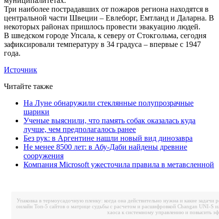
муниципалитетах.
Три наиболее пострадавших от пожаров региона находятся в
центральной части Швеции – Евлеборг, Емтланд и Даларна. В
некоторых районах пришлось провести эвакуацию людей.
В шведском городе Упсала, к северу от Стокгольма, сегодня
зафиксировали температуру в 34 градуса – впервые с 1947
года.
Источник
Читайте также
На Луне обнаружили стеклянные полупрозрачные
шарики
Ученые выяснили, что память собак оказалась куда
лучше, чем предполагалось ранее
Без рук: в Аргентине нашли новый вид динозавра
Не менее 8500 лет: в Абу-Даби найдены древние
сооружения
Компания Microsoft ужесточила правила в метавсленной
Упаковка в термоусадочную пленку: когда она действительно нужна и какие задачи 
онлайн
Топ-5 сайтов о матрице судьбы с расчетом и расшифровкой
Changan UNI-S и
хаоса к системному управлению и повысить э