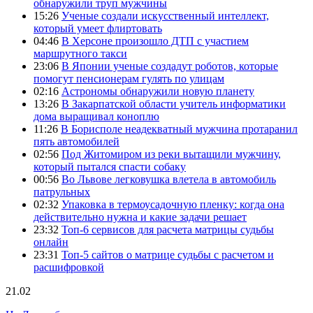
обнаружили труп мужчины
15:26
Ученые создали искусственный интеллект,
который умеет флиртовать
04:46
В Херсоне произошло ДТП с участием
маршрутного такси
23:06
В Японии ученые создадут роботов, которые
помогут пенсионерам гулять по улицам
02:16
Астрономы обнаружили новую планету
13:26
В Закарпатской области учитель информатики
дома выращивал коноплю
11:26
В Борисполе неадекватный мужчина протаранил
пять автомобилей
02:56
Под Житомиром из реки вытащили мужчину,
который пытался спасти собаку
00:56
Во Львове легковушка влетела в автомобиль
патрульных
02:32
Упаковка в термоусадочную пленку: когда она
действительно нужна и какие задачи решает
23:32
Топ-6 сервисов для расчета матрицы судьбы
онлайн
23:31
Топ-5 сайтов о матрице судьбы с расчетом и
расшифровкой
21.02