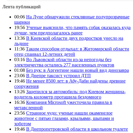
Лента публикаций
00:06
На Луне обнаружили стеклянные полупрозрачные
шарики
19:56
Ученые выяснили, что память собак оказалась куда
лучше, чем предполагалось ранее
13:36
В Киевской области двух подростков унесло на
льдине
11:36
Таким способом отдыхал: в Житомирской области
отец спаивал 12-летних детей
03:16
Во Львовской области из-за непогоды без
электричества остались 277 населенных пунктов
01:08
Без рук: в Аргентине нашли новый вид динозавра
23:06
В Днепре таксист устроил ДТП
19:46
Не менее 8500 лет: в Абу-Даби найдены древние
сооружения
13:26
Зацепился за автомобиль: под Киевом женщина-
водитель километр протащила бездомного
16:36
Компания Microsoft ужесточила правила в
метавсленной
23:56
Странное чудо: ученые нашли окаменелое
животное с пятью глазами, крыльями, шыпами и
хоботом
19:46
В Днепропетровской области в школьном туалете