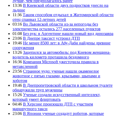
лучше, чем предполагалось ранее
13:36
В Киевской области двух подростков унесло на
льдине
11:36
Таким способом отдыхал: в Житомирской области
отец спаивал 12-летних детей
03:16
Во Львовской области из-за непогоды без
электричества остались 277 населенных пунктов
01:08
Без рук: в Аргентине нашли новый вид динозавра
23:06
В Днепре таксист устроил ДТП
19:46
Не менее 8500 лет: в Абу-Даби найдены древние
сооружения
13:26
Зацепился за автомобиль: под Киевом женщина-
водитель километр протащила бездомного
16:36
Компания Microsoft ужесточила правила в
метавсленной
23:56
Странное чудо: ученые нашли окаменелое
животное с пятью глазами, крыльями, шыпами и
хоботом
19:46
В Днепропетровской области в школьном туалете
обнаружили труп мужчины
15:26
Ученые создали искусственный интеллект,
который умеет флиртовать
04:46
В Херсоне произошло ДТП с участием
маршрутного такси
23:06
В Японии ученые создадут роботов, которые