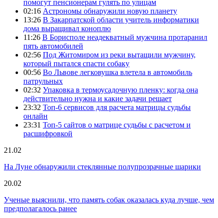
помогут пенсионерам гулять по улицам
02:16
Астрономы обнаружили новую планету
13:26
В Закарпатской области учитель информатики
дома выращивал коноплю
11:26
В Борисполе неадекватный мужчина протаранил
пять автомобилей
02:56
Под Житомиром из реки вытащили мужчину,
который пытался спасти собаку
00:56
Во Львове легковушка влетела в автомобиль
патрульных
02:32
Упаковка в термоусадочную пленку: когда она
действительно нужна и какие задачи решает
23:32
Топ-6 сервисов для расчета матрицы судьбы
онлайн
23:31
Топ-5 сайтов о матрице судьбы с расчетом и
расшифровкой
21.02
На Луне обнаружили стеклянные полупрозрачные шарики
20.02
Ученые выяснили, что память собак оказалась куда лучше, чем
предполагалось ранее