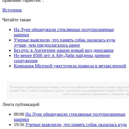
правовые гарантии".
Источник
Читайте также
На Луне обнаружили стеклянные полупрозрачные
шарики
Ученые выяснили, что память собак оказалась куда
лучше, чем предполагалось ранее
Без рук: в Аргентине нашли новый вид динозавра
Не менее 8500 лет: в Абу-Даби найдены древние
сооружения
Компания Microsoft ужесточила правила в метавсленной
Упаковка в термоусадочную пленку: когда она действительно нужна и какие задачи 
онлайн
Топ-5 сайтов о матрице судьбы с расчетом и расшифровкой
Changan UNI-S и
хаоса к системному управлению и повысить э
Лента публикаций
00:06
На Луне обнаружили стеклянные полупрозрачные
шарики
19:56
Ученые выяснили, что память собак оказалась куда