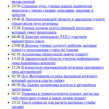
метавсленной
23:56
Странное чудо: ученые нашли окаменелое
животное с пятью глазами, крыльями, шыпами и
хоботом
19:46
В Днепропетровской области в школьном туалете
обнаружили труп мужчины
15:26
Ученые создали искусственный интеллект,
который умеет флиртовать
04:46
В Херсоне произошло ДТП с участием
маршрутного такси
23:06
В Японии ученые создадут роботов, которые
помогут пенсионерам гулять по улицам
02:16
Астрономы обнаружили новую планету
13:26
В Закарпатской области учитель информатики
дома выращивал коноплю
11:26
В Борисполе неадекватный мужчина протаранил
пять автомобилей
02:56
Под Житомиром из реки вытащили мужчину,
который пытался спасти собаку
00:56
Во Львове легковушка влетела в автомобиль
патрульных
02:32
Упаковка в термоусадочную пленку: когда она
действительно нужна и какие задачи решает
23:32
Топ-6 сервисов для расчета матрицы судьбы
онлайн