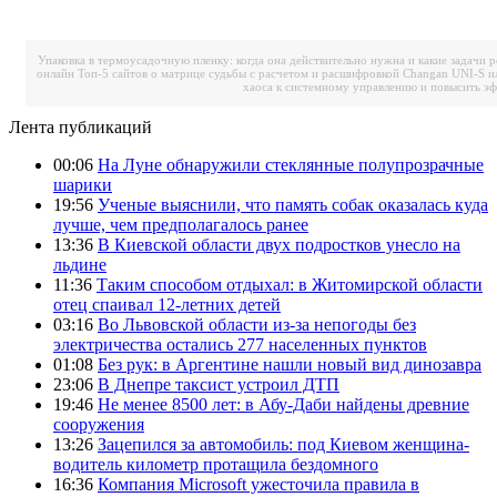
Упаковка в термоусадочную пленку: когда она действительно нужна и какие задачи 
онлайн
Топ-5 сайтов о матрице судьбы с расчетом и расшифровкой
Changan UNI-S и
хаоса к системному управлению и повысить э
Лента публикаций
00:06
На Луне обнаружили стеклянные полупрозрачные
шарики
19:56
Ученые выяснили, что память собак оказалась куда
лучше, чем предполагалось ранее
13:36
В Киевской области двух подростков унесло на
льдине
11:36
Таким способом отдыхал: в Житомирской области
отец спаивал 12-летних детей
03:16
Во Львовской области из-за непогоды без
электричества остались 277 населенных пунктов
01:08
Без рук: в Аргентине нашли новый вид динозавра
23:06
В Днепре таксист устроил ДТП
19:46
Не менее 8500 лет: в Абу-Даби найдены древние
сооружения
13:26
Зацепился за автомобиль: под Киевом женщина-
водитель километр протащила бездомного
16:36
Компания Microsoft ужесточила правила в