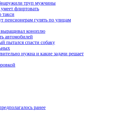
обнаружили труп мужчины
 умеет флиртовать
 такси
ут пенсионерам гулять по улицам
а выращивал коноплю
ть автомобилей
й пытался спасти собаку
льных
твительно нужна и какие задачи решает
фровкой
предполагалось ранее