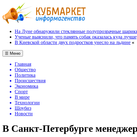
На Луне обнаружили стеклянные полупрозрачные шарик
Ученые выяснили, что память собак оказалась куда лучше
В Киевской области двух подростков унесло на льдине
«
☰ Меню
Главная
Общество
Политика
Происшествия
Экономика
Спорт
В мире
Технологии
Шоубиз
Новости
В Санкт-Петербурге менеджер