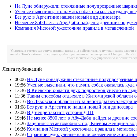
На Луне обнаружили стеклянные полупрозрачные шарик
Ученые выяснили, что память собак оказалась куда лучше
Без рук: в Аргентине нашли новый вид динозавра
Не менее 8500 лет: в Абу-Даби найдены древние сооруже
Компания Microsoft ужесточила правила в метавсленной
Упаковка в термоусадочную пленку: когда она действительно нужна и какие задачи 
онлайн
Топ-5 сайтов о матрице судьбы с расчетом и расшифровкой
Changan UNI-S и
хаоса к системному управлению и повысить э
Лента публикаций
00:06
На Луне обнаружили стеклянные полупрозрачные 
19:56
Ученые выяснили, что память собак оказалась куда 
13:36
В Киевской области двух подростков унесло на льд
11:36
Таким способом отдыхал: в Житомирской области о
03:16
Во Львовской области из-за непогоды без электрич
01:08
Без рук: в Аргентине нашли новый вид динозавра
23:06
В Днепре таксист устроил ДТП
19:46
Не менее 8500 лет: в Абу-Даби найдены древние с
13:26
Зацепился за автомобиль: под Киевом женщина-вод
16:36
Компания Microsoft ужесточила правила в метавсле
23:56
Странное чудо: ученые нашли окаменелое животное