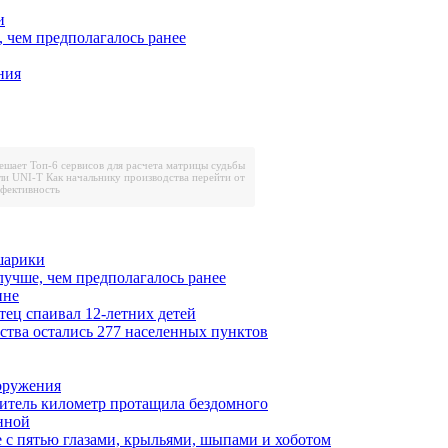
и
, чем предполагалось ранее
ния
решает
Топ-6 сервисов для расчета матрицы судьбы
ли UNI-T
Как начальнику производства перейти от
ффективность
шарики
лучше, чем предполагалось ранее
ине
тец спаивал 12-летних детей
ества остались 277 населенных пунктов
ооружения
итель километр протащила бездомного
нной
 с пятью глазами, крыльями, шыпами и хоботом