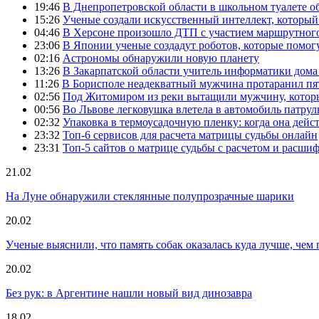
19:46
В Днепропетровской области в школьном туалете 
15:26
Ученые создали искусственный интеллект, который
04:46
В Херсоне произошло ДТП с участием маршрутного
23:06
В Японии ученые создадут роботов, которые помог
02:16
Астрономы обнаружили новую планету
13:26
В Закарпатской области учитель информатики дом
11:26
В Борисполе неадекватный мужчина протаранил пя
02:56
Под Житомиром из реки вытащили мужчину, которы
00:56
Во Львове легковушка влетела в автомобиль патру
02:32
Упаковка в термоусадочную пленку: когда она дейс
23:32
Топ-6 сервисов для расчета матрицы судьбы онлайн
23:31
Топ-5 сайтов о матрице судьбы с расчетом и расши
21.02
На Луне обнаружили стеклянные полупрозрачные шарики
20.02
Ученые выяснили, что память собак оказалась куда лучше, чем 
20.02
Без рук: в Аргентине нашли новый вид динозавра
18.02