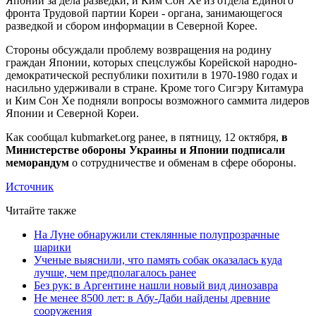
Японии за дела разведки, и Ким Сон Хе из отдела Единого
фронта Трудовой партии Кореи - органа, занимающегося
разведкой и сбором информации в Северной Корее.
Стороны обсуждали проблему возвращения на родину
граждан Японии, которых спецслужбы Корейской народно-
демократической республики похитили в 1970-1980 годах и
насильно удерживали в стране. Кроме того Сигэру Китамура
и Ким Сон Хе подняли вопросы возможного саммита лидеров
Японии и Северной Кореи.
Как сообщал kubmarket.org ранее, в пятницу, 12 октября,
в
Министерстве обороны Украины и Японии подписали
меморандум
о сотрудничестве и обменам в сфере обороны.
Источник
Читайте также
На Луне обнаружили стеклянные полупрозрачные
шарики
Ученые выяснили, что память собак оказалась куда
лучше, чем предполагалось ранее
Без рук: в Аргентине нашли новый вид динозавра
Не менее 8500 лет: в Абу-Даби найдены древние
сооружения