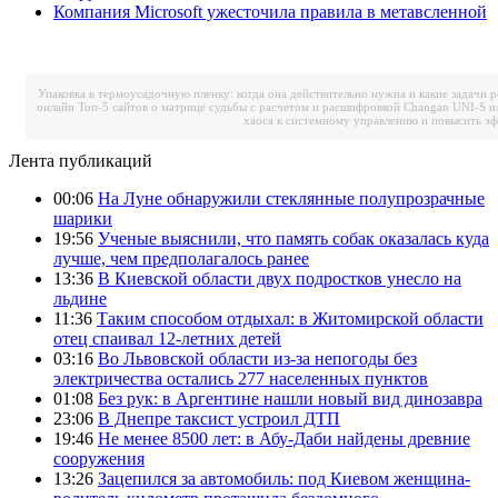
Компания Microsoft ужесточила правила в метавсленной
Упаковка в термоусадочную пленку: когда она действительно нужна и какие задачи 
онлайн
Топ-5 сайтов о матрице судьбы с расчетом и расшифровкой
Changan UNI-S и
хаоса к системному управлению и повысить э
Лента публикаций
00:06
На Луне обнаружили стеклянные полупрозрачные
шарики
19:56
Ученые выяснили, что память собак оказалась куда
лучше, чем предполагалось ранее
13:36
В Киевской области двух подростков унесло на
льдине
11:36
Таким способом отдыхал: в Житомирской области
отец спаивал 12-летних детей
03:16
Во Львовской области из-за непогоды без
электричества остались 277 населенных пунктов
01:08
Без рук: в Аргентине нашли новый вид динозавра
23:06
В Днепре таксист устроил ДТП
19:46
Не менее 8500 лет: в Абу-Даби найдены древние
сооружения
13:26
Зацепился за автомобиль: под Киевом женщина-