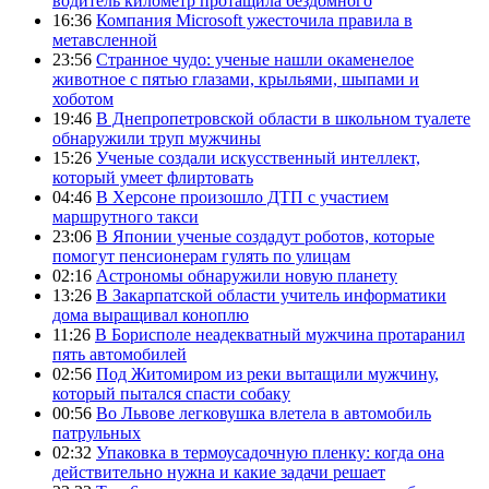
водитель километр протащила бездомного
16:36
Компания Microsoft ужесточила правила в
метавсленной
23:56
Странное чудо: ученые нашли окаменелое
животное с пятью глазами, крыльями, шыпами и
хоботом
19:46
В Днепропетровской области в школьном туалете
обнаружили труп мужчины
15:26
Ученые создали искусственный интеллект,
который умеет флиртовать
04:46
В Херсоне произошло ДТП с участием
маршрутного такси
23:06
В Японии ученые создадут роботов, которые
помогут пенсионерам гулять по улицам
02:16
Астрономы обнаружили новую планету
13:26
В Закарпатской области учитель информатики
дома выращивал коноплю
11:26
В Борисполе неадекватный мужчина протаранил
пять автомобилей
02:56
Под Житомиром из реки вытащили мужчину,
который пытался спасти собаку
00:56
Во Львове легковушка влетела в автомобиль
патрульных
02:32
Упаковка в термоусадочную пленку: когда она
действительно нужна и какие задачи решает