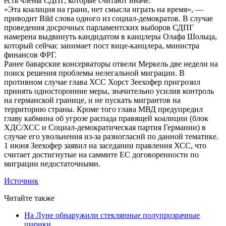
есть члены СДПГ, которые считают иначе.
«Эта коалиция на грани, нет смысла играть на время», —
приводит Bild слова одного из социал-демократов. В случае
проведения досрочных парламентских выборов СДПГ
намерена выдвинуть кандидатом в канцлеры Олафа Шольца,
который сейчас занимает пост вице-канцлера, министра
финансов ФРГ.
Ранее баварские консерваторы отвели Меркель две недели на
поиск решения проблемы нелегальной миграции. В
противном случае глава ХСС Хорст Зеехофер пригрозил
принять односторонние меры, значительно усилив контроль
на германской границе, и не пускать мигрантов на
территорию страны. Кроме того глава МВД предупредил
главу кабмина об угрозе распада правящей коалиции (блок
ХДС/ХСС и Социал-демократическая партия Германии) в
случае его увольнения из-за разногласий по данной тематике.
1 июня Зеехофер заявил на заседании правления ХСС, что
считает достигнутые на саммите ЕС договоренности по
миграции недостаточными.
Источник
Читайте также
На Луне обнаружили стеклянные полупрозрачные
шарики