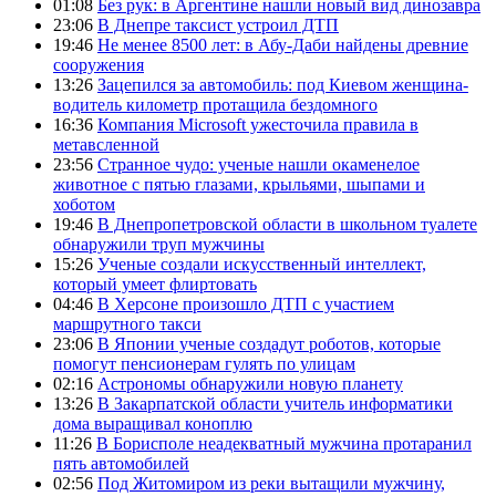
01:08
Без рук: в Аргентине нашли новый вид динозавра
23:06
В Днепре таксист устроил ДТП
19:46
Не менее 8500 лет: в Абу-Даби найдены древние
сооружения
13:26
Зацепился за автомобиль: под Киевом женщина-
водитель километр протащила бездомного
16:36
Компания Microsoft ужесточила правила в
метавсленной
23:56
Странное чудо: ученые нашли окаменелое
животное с пятью глазами, крыльями, шыпами и
хоботом
19:46
В Днепропетровской области в школьном туалете
обнаружили труп мужчины
15:26
Ученые создали искусственный интеллект,
который умеет флиртовать
04:46
В Херсоне произошло ДТП с участием
маршрутного такси
23:06
В Японии ученые создадут роботов, которые
помогут пенсионерам гулять по улицам
02:16
Астрономы обнаружили новую планету
13:26
В Закарпатской области учитель информатики
дома выращивал коноплю
11:26
В Борисполе неадекватный мужчина протаранил
пять автомобилей
02:56
Под Житомиром из реки вытащили мужчину,