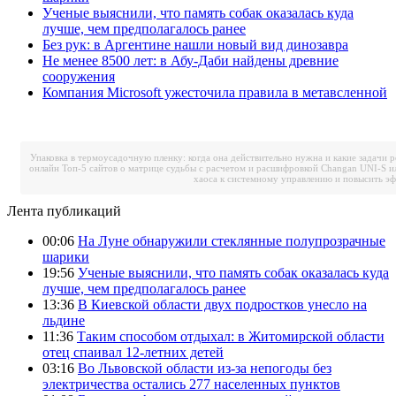
Ученые выяснили, что память собак оказалась куда
лучше, чем предполагалось ранее
Без рук: в Аргентине нашли новый вид динозавра
Не менее 8500 лет: в Абу-Даби найдены древние
сооружения
Компания Microsoft ужесточила правила в метавсленной
Упаковка в термоусадочную пленку: когда она действительно нужна и какие задачи 
онлайн
Топ-5 сайтов о матрице судьбы с расчетом и расшифровкой
Changan UNI-S и
хаоса к системному управлению и повысить э
Лента публикаций
00:06
На Луне обнаружили стеклянные полупрозрачные
шарики
19:56
Ученые выяснили, что память собак оказалась куда
лучше, чем предполагалось ранее
13:36
В Киевской области двух подростков унесло на
льдине
11:36
Таким способом отдыхал: в Житомирской области
отец спаивал 12-летних детей
03:16
Во Львовской области из-за непогоды без
электричества остались 277 населенных пунктов