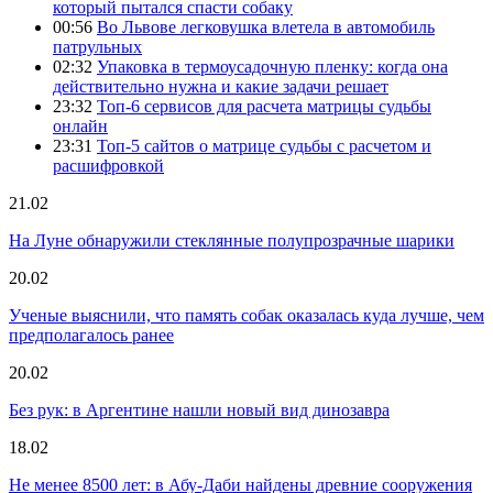
который пытался спасти собаку
00:56
Во Львове легковушка влетела в автомобиль
патрульных
02:32
Упаковка в термоусадочную пленку: когда она
действительно нужна и какие задачи решает
23:32
Топ-6 сервисов для расчета матрицы судьбы
онлайн
23:31
Топ-5 сайтов о матрице судьбы с расчетом и
расшифровкой
21.02
На Луне обнаружили стеклянные полупрозрачные шарики
20.02
Ученые выяснили, что память собак оказалась куда лучше, чем
предполагалось ранее
20.02
Без рук: в Аргентине нашли новый вид динозавра
18.02
Не менее 8500 лет: в Абу-Даби найдены древние сооружения