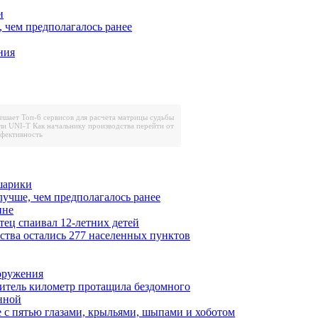
и
, чем предполагалось ранее
ния
решает
Топ-6 сервисов для расчета матрицы судьбы
ли UNI-T
Как начальнику производства перейти от
ффективность
шарики
лучше, чем предполагалось ранее
ине
тец спаивал 12-летних детей
ества остались 277 населенных пунктов
ооружения
итель километр протащила бездомного
нной
 с пятью глазами, крыльями, шыпами и хоботом