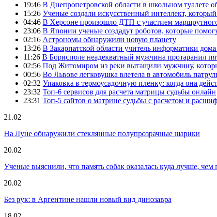
19:46
В Днепропетровской области в школьном туалете 
15:26
Ученые создали искусственный интеллект, который
04:46
В Херсоне произошло ДТП с участием маршрутного
23:06
В Японии ученые создадут роботов, которые помог
02:16
Астрономы обнаружили новую планету
13:26
В Закарпатской области учитель информатики дом
11:26
В Борисполе неадекватный мужчина протаранил пя
02:56
Под Житомиром из реки вытащили мужчину, которы
00:56
Во Львове легковушка влетела в автомобиль патру
02:32
Упаковка в термоусадочную пленку: когда она дейс
23:32
Топ-6 сервисов для расчета матрицы судьбы онлайн
23:31
Топ-5 сайтов о матрице судьбы с расчетом и расши
21.02
На Луне обнаружили стеклянные полупрозрачные шарики
20.02
Ученые выяснили, что память собак оказалась куда лучше, чем 
20.02
Без рук: в Аргентине нашли новый вид динозавра
18.02