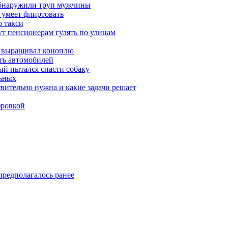
обнаружили труп мужчины
 умеет флиртовать
 такси
ут пенсионерам гулять по улицам
а выращивал коноплю
ть автомобилей
й пытался спасти собаку
льных
твительно нужна и какие задачи решает
фровкой
предполагалось ранее