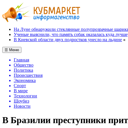
На Луне обнаружили стеклянные полупрозрачные шарик
Ученые выяснили, что память собак оказалась куда лучше
В Киевской области двух подростков унесло на льдине
«
☰ Меню
Главная
Общество
Политика
Происшествия
Экономика
Спорт
В мире
Технологии
Шоубиз
Новости
В Бразилии преступники прит