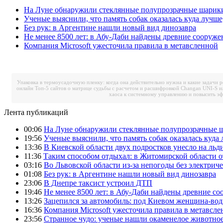
На Луне обнаружили стеклянные полупрозрачные шарик
Ученые выяснили, что память собак оказалась куда лучше
Без рук: в Аргентине нашли новый вид динозавра
Не менее 8500 лет: в Абу-Даби найдены древние сооруже
Компания Microsoft ужесточила правила в метавсленной
Упаковка в термоусадочную пленку: когда она действительно нужна и какие задачи 
онлайн
Топ-5 сайтов о матрице судьбы с расчетом и расшифровкой
Changan UNI-S и
хаоса к системному управлению и повысить э
Лента публикаций
00:06
На Луне обнаружили стеклянные полупрозрачные 
19:56
Ученые выяснили, что память собак оказалась куда 
13:36
В Киевской области двух подростков унесло на льд
11:36
Таким способом отдыхал: в Житомирской области о
03:16
Во Львовской области из-за непогоды без электрич
01:08
Без рук: в Аргентине нашли новый вид динозавра
23:06
В Днепре таксист устроил ДТП
19:46
Не менее 8500 лет: в Абу-Даби найдены древние с
13:26
Зацепился за автомобиль: под Киевом женщина-вод
16:36
Компания Microsoft ужесточила правила в метавсле
23:56
Странное чудо: ученые нашли окаменелое животное