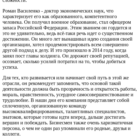
сложности.
Роман Василенко - доктор экономических наук, что
характеризует его как образованного, компетентного
человека. Он получил военное образование, стал офицером
запаса Российской Федерации. Этим званием он гордится и
это не удивительно, ведь всё-таки речь идет о существенном
достижении. Он много лет вынашивал идею создания своей
организации, хотел продемонстрировать всем совершенно
другой подход к делу. И это произошло в 2014 году, когда
занял пост главы холдинга. Он дорожит своей репутацией,
осознает, сколько усилий потратил на то, чтобы добиться
успеха.
Для тех, кто развивается или начинает свой путь в этой же
отрасли, он рекомендует запомнить, что основой такой
деятельности должна быть прозрачность и открытость работы,
мораль, нравственность, усердное самосовершенствование и
трудолюбие. В наши дни его компания представляет собой
сплоченную, организованную команду
высококвалифицированных, талантливых специалистов,
знатоков, которые готовы идти вперед, дальше достигать
вершин и побеждать. Бизнесмен также очень харизматичная
персона, о чем не один раз упоминали его родные, друзья и
коллеги.