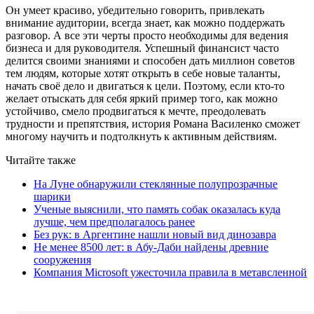
Он умеет красиво, убедительно говорить, привлекать
внимание аудитории, всегда знает, как можно поддержать
разговор. А все эти черты просто необходимы для ведения
бизнеса и для руководителя. Успешный финансист часто
делится своими знаниями и способен дать миллион советов
тем людям, которые хотят открыть в себе новые таланты,
начать своё дело и двигаться к цели. Поэтому, если кто-то
желает отыскать для себя яркий пример того, как можно
устойчиво, смело продвигаться к мечте, преодолевать
трудности и препятствия, история Романа Василенко сможет
многому научить и подтолкнуть к активным действиям.
Читайте также
На Луне обнаружили стеклянные полупрозрачные
шарики
Ученые выяснили, что память собак оказалась куда
лучше, чем предполагалось ранее
Без рук: в Аргентине нашли новый вид динозавра
Не менее 8500 лет: в Абу-Даби найдены древние
сооружения
Компания Microsoft ужесточила правила в метавсленной