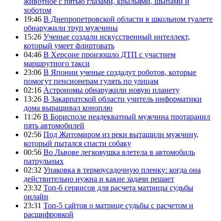
животное с пятью глазами, крыльями, шыпами и
хоботом
19:46
В Днепропетровской области в школьном туалете
обнаружили труп мужчины
15:26
Ученые создали искусственный интеллект,
который умеет флиртовать
04:46
В Херсоне произошло ДТП с участием
маршрутного такси
23:06
В Японии ученые создадут роботов, которые
помогут пенсионерам гулять по улицам
02:16
Астрономы обнаружили новую планету
13:26
В Закарпатской области учитель информатики
дома выращивал коноплю
11:26
В Борисполе неадекватный мужчина протаранил
пять автомобилей
02:56
Под Житомиром из реки вытащили мужчину,
который пытался спасти собаку
00:56
Во Львове легковушка влетела в автомобиль
патрульных
02:32
Упаковка в термоусадочную пленку: когда она
действительно нужна и какие задачи решает
23:32
Топ-6 сервисов для расчета матрицы судьбы
онлайн
23:31
Топ-5 сайтов о матрице судьбы с расчетом и
расшифровкой