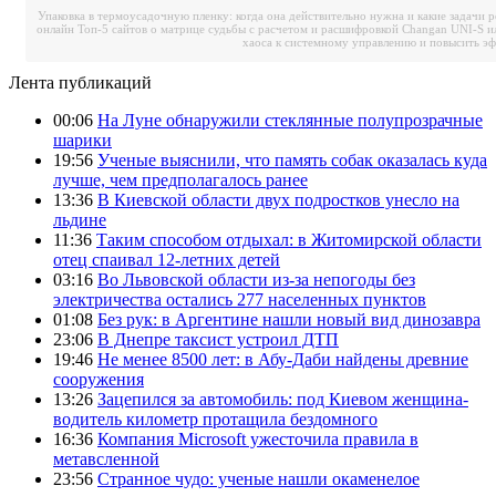
Упаковка в термоусадочную пленку: когда она действительно нужна и какие задачи 
онлайн
Топ-5 сайтов о матрице судьбы с расчетом и расшифровкой
Changan UNI-S и
хаоса к системному управлению и повысить э
Лента публикаций
00:06
На Луне обнаружили стеклянные полупрозрачные
шарики
19:56
Ученые выяснили, что память собак оказалась куда
лучше, чем предполагалось ранее
13:36
В Киевской области двух подростков унесло на
льдине
11:36
Таким способом отдыхал: в Житомирской области
отец спаивал 12-летних детей
03:16
Во Львовской области из-за непогоды без
электричества остались 277 населенных пунктов
01:08
Без рук: в Аргентине нашли новый вид динозавра
23:06
В Днепре таксист устроил ДТП
19:46
Не менее 8500 лет: в Абу-Даби найдены древние
сооружения
13:26
Зацепился за автомобиль: под Киевом женщина-
водитель километр протащила бездомного
16:36
Компания Microsoft ужесточила правила в
метавсленной
23:56
Странное чудо: ученые нашли окаменелое