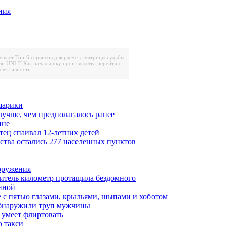
ния
решает
Топ-6 сервисов для расчета матрицы судьбы
ли UNI-T
Как начальнику производства перейти от
ффективность
шарики
лучше, чем предполагалось ранее
ине
тец спаивал 12-летних детей
ества остались 277 населенных пунктов
ооружения
итель километр протащила бездомного
нной
 с пятью глазами, крыльями, шыпами и хоботом
обнаружили труп мужчины
 умеет флиртовать
 такси