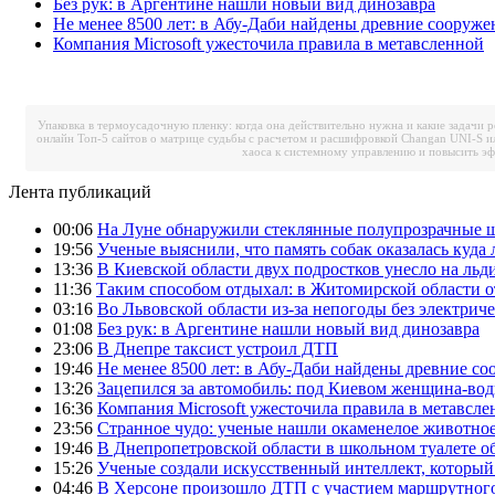
Без рук: в Аргентине нашли новый вид динозавра
Не менее 8500 лет: в Абу-Даби найдены древние сооруже
Компания Microsoft ужесточила правила в метавсленной
Упаковка в термоусадочную пленку: когда она действительно нужна и какие задачи 
онлайн
Топ-5 сайтов о матрице судьбы с расчетом и расшифровкой
Changan UNI-S и
хаоса к системному управлению и повысить э
Лента публикаций
00:06
На Луне обнаружили стеклянные полупрозрачные 
19:56
Ученые выяснили, что память собак оказалась куда 
13:36
В Киевской области двух подростков унесло на льд
11:36
Таким способом отдыхал: в Житомирской области о
03:16
Во Львовской области из-за непогоды без электрич
01:08
Без рук: в Аргентине нашли новый вид динозавра
23:06
В Днепре таксист устроил ДТП
19:46
Не менее 8500 лет: в Абу-Даби найдены древние с
13:26
Зацепился за автомобиль: под Киевом женщина-вод
16:36
Компания Microsoft ужесточила правила в метавсле
23:56
Странное чудо: ученые нашли окаменелое животное
19:46
В Днепропетровской области в школьном туалете 
15:26
Ученые создали искусственный интеллект, который
04:46
В Херсоне произошло ДТП с участием маршрутного