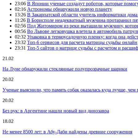
23:06
В Японии ученые создадут роботов, которые помог
02:16
Астрономы обнаружили новую планету
13:26
В Закарпатской области учитель информатики дом
11:26
В Борисполе неадекватный мужчина протаранил пя
02:56
Под Житомиром из реки вытащили мужчину, которы
00:56
Во Львове легковушка влетела в автомобиль патру
02:32
Упаковка в термоусадочную пленку: когда она дейс
23:32
Топ-6 сервисов для расчета матрицы судьбы онлайн
23:31
Топ-5 сайтов о матрице судьбы с расчетом и расши
21.02
На Луне обнаружили стеклянные полупрозрачные шарики
20.02
Ученые выяснили, что память собак оказалась куда лучше, чем 
20.02
Без рук: в Аргентине нашли новый вид динозавра
18.02
Не менее 8500 лет: в Абу-Даби найдены древние сооружения