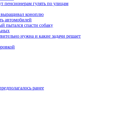
ут пенсионерам гулять по улицам
а выращивал коноплю
ть автомобилей
й пытался спасти собаку
льных
твительно нужна и какие задачи решает
фровкой
предполагалось ранее