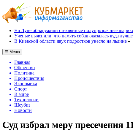
На Луне обнаружили стеклянные полупрозрачные шарик
Ученые выяснили, что память собак оказалась куда лучше
В Киевской области двух подростков унесло на льдине
«
☰ Меню
Главная
Общество
Политика
Происшествия
Экономика
Спорт
В мире
Технологии
Шоубиз
Новости
Суд избрал меру пресечения 