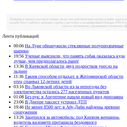
Упаковка в термоусадочную пленку: когда она действительно нужна и какие задачи 
онлайн
Топ-5 сайтов о матрице судьбы с расчетом и расшифровкой
Changan UNI-S и
хаоса к системному управлению и повысить э
Лента публикаций
00:06
На Луне обнаружили стеклянные полупрозрачные
шарики
19:56
Ученые выяснили, что память собак оказалась куда
лучше, чем предполагалось ранее
13:36
В Киевской области двух подростков унесло на
льдине
11:36
Таким способом отдыхал: в Житомирской области
отец спаивал 12-летних детей
03:16
Во Львовской области из-за непогоды без
электричества остались 277 населенных пунктов
01:08
Без рук: в Аргентине нашли новый вид динозавра
23:06
В Днепре таксист устроил ДТП
19:46
Не менее 8500 лет: в Абу-Даби найдены древние
сооружения
13:26
Зацепился за автомобиль: под Киевом женщина-
водитель километр протащила бездомного