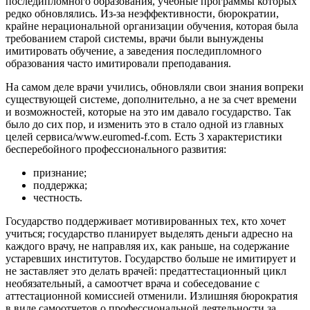
последипломного образования, учебные программы которых
редко обновлялись. Из-за неэффективности, бюрократии,
крайне нерациональной организации обучения, которая была
требованием старой системы, врачи были вынуждены
имитировать обучение, а заведения последипломного
образования часто имитировали преподавания.
На самом деле врачи учились, обновляли свои знания вопреки
существующей системе, дополнительно, а не за счет времени
и возможностей, которые на это им давало государство. Так
было до сих пор, и изменить это в стало одной из главных
целей сервиса/www.euromed-f.com. Есть 3 характеристики
бесперебойного профессионального развития:
признание;
поддержка;
честность.
Государство поддерживает мотивированных тех, кто хочет
учиться; государство планирует выделять деньги адресно на
каждого врачу, не направляя их, как раньше, на содержание
устаревших институтов. Государство больше не имитирует и
не заставляет это делать врачей: предаттестационный цикл
необязательный, а самоотчет врача и собеседование с
аттестационной комиссией отменили. Излишняя бюрократия
в виде самоотчетов о профессиональной деятельности за