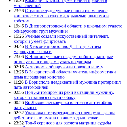
16:36
Компания Microsoft ужесточила правила в
метавсленной
23:56
Странное чудо: ученые нашли окаменелое
животное с пятью глазами, крыльями, шыпами и
хоботом
19:46
В Днепропетровской области в школьном туалете
обнаружили труп мужчины
15:26
Ученые создали искусственный интеллект,
который умеет флиртовать
04:46
В Херсоне произошло ДТП с участием
маршрутного такси
23:06
В Японии ученые создадут роботов, которые
помогут пенсионерам гулять по улицам
02:16
Астрономы обнаружили новую планету
13:26
В Закарпатской области учитель информатики
дома выращивал коноплю
11:26
В Борисполе неадекватный мужчина протаранил
пять автомобилей
02:56
Под Житомиром из реки вытащили мужчину,
который пытался спасти собаку
00:56
Во Львове легковушка влетела в автомобиль
патрульных
02:32
Упаковка в термоусадочную пленку: когда она
действительно нужна и какие задачи решает
23:32
Топ-6 сервисов для расчета матрицы судьбы