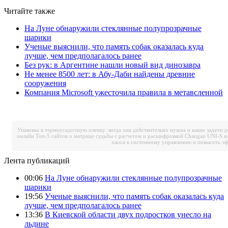
Читайте также
На Луне обнаружили стеклянные полупрозрачные
шарики
Ученые выяснили, что память собак оказалась куда
лучше, чем предполагалось ранее
Без рук: в Аргентине нашли новый вид динозавра
Не менее 8500 лет: в Абу-Даби найдены древние
сооружения
Компания Microsoft ужесточила правила в метавсленной
Упаковка в термоусадочную пленку: когда она действительно нужна и какие задачи 
онлайн
Топ-5 сайтов о матрице судьбы с расчетом и расшифровкой
Changan UNI-S и
хаоса к системному управлению и повысить э
Лента публикаций
00:06
На Луне обнаружили стеклянные полупрозрачные
шарики
19:56
Ученые выяснили, что память собак оказалась куда
лучше, чем предполагалось ранее
13:36
В Киевской области двух подростков унесло на
льдине