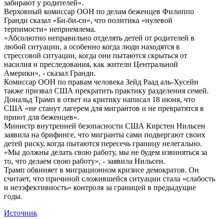
забирают у родителей».
Верховный комиссар ООН по делам беженцев Филиппо
Гранди сказал «Би-би-си», что политика «нулевой
терпимости» неприемлема.
«Абсолютно неправильно отделять детей от родителей в
любой ситуации, а особенно когда люди находятся в
стрессовой ситуации, когда они пытаются скрыться от
насилия и преследования, как жители Центральной
Америки», - сказал Гранди.
Комиссар ООН по правам человека Зейд Раад аль-Хусейн
также призвал США прекратить практику разделения семей.
Дональд Трамп в ответ на критику написал 18 июня, что
США «не станут лагерем для мигрантов и не превратятся в
приют для беженцев».
Министр внутренней безопасности США Кирстен Нильсен
заявила на брифинге, что мигранты сами подвергают своих
детей риску, когда пытаются пересечь границу нелегально.
«Мы должны делать свою работу, мы не будем извиняться за
то, что делаем свою работу», - заявила Нильсен.
Трамп обвиняет в миграционном кризисе демократов. Он
считает, что причиной сложившейся ситуации стала «слабость
и неээфективность» контроля за границей в предыдущие
годы.
Источник