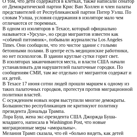
О том, что дети содержатся в клетках, также написали сенатор
от Демократической партии Крис Ван Холлен и член палаты
представителей от Республиканской партии Питер Уэлш. По
словам Уэлша, условия содержания в изоляторе мало чем
отличаются от тюремных.
В одном из изоляторов в Техасе, который официально
называется «Урсула», но среди мигрантов известен как
«собачий питомник», побывали журналисты Los Angeles
Times. Они сообщили, что это чистое здание с голыми
бетонными полами. В центре есть медицинские работники,
но нет психологов. В здании круглые сутки горит свет.
В изоляторах заканчиваются места, и власти США начали
устанавливать для нарушителей палаточные городки. По
сообщениям СМИ, там же отдельно от мигрантов содержат и
их детей.
В Техасе 17 июня сотни людей прошли маршем к одному из
таких палаточных городков, протестуя против миграционной
политики властей.
С осуждением новых норм выступили многие демократы.
Большинство республиканцев не критикуют политику
президента Дональда Трампа.
Лора Буш, жена экс-президента США Джоржда Буша-
младшего, написала в Washington Post, что новые
миграционные меры «аморальны».
Мелания Трамп сказала, что ей «больно видеть, как детей