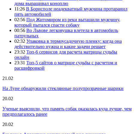
дома выращивал коноплю
11:26
В Борисполе неадекватный мужчина протаранил
пять автомобилей
02:56
Под Житомиром из реки вытащили мужчину,
который пытался спасти собаку
00:56
Во Львове легковушка влетела в автомобиль
патрульных
02:32
Упаковка в термоусадочную пленку: когда она
действительно нужна и какие задачи решает
23:32
Топ-6 сервисов для расчета матрицы судьбы
онлайн
23:31
Топ-5 сайтов о матрице судьбы с расчетом и
расшифровкой
21.02
На Луне обнаружили стеклянные полупрозрачные шарики
20.02
Ученые выяснили, что память собак оказалась куда лучше, чем
предполагалось ранее
20.02