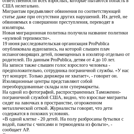
ответственности всех взрослых, которые пытаются попасть в
США нелегально.
Мигрантам предъявляют обвинения по соответствующей
статье даже при отсутствии других нарушений. Их детей, не
обвиняемых в совершении преступления, переводят в
изоляторы.
Новая миграционная политика получила название политики
«нулевой терпимости».
19 июня расследовательская организация ProPublica
опубликовала аудиозапись, на которой слышен плач
испаноговорящих детей, помещенных в изолятор отдельно от
родителей. По данным ProPublica, детям от 4 до 10 лет.
На записи также слышен голос взрослого человека -
предположительно, сотрудника пограничной службы. «У нас
тут концерт. Только дирижера не хватает», - говорит он.
Изоляционные центры представляют собой
переоборудованные склады или супермаркеты.
На одной из фотографий, распространенных Таможенно-
пограничной службой США, видно, что взрослые мигранты
сидят на лавочках в пространстве, огороженном
металлической сеткой. Журналисты говорят, что дети
содержатся в похожих условиях.
«В одной клетке - 20 детей. На полу разбросаны бутылки с
водой, пакеты с чипсами и термоодеяла из фольги», -
сообщает AP.