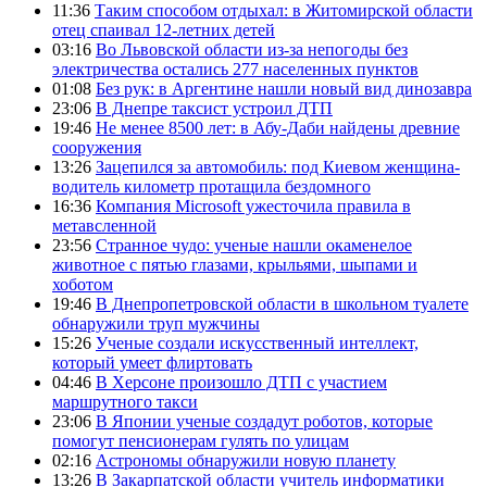
11:36
Таким способом отдыхал: в Житомирской области
отец спаивал 12-летних детей
03:16
Во Львовской области из-за непогоды без
электричества остались 277 населенных пунктов
01:08
Без рук: в Аргентине нашли новый вид динозавра
23:06
В Днепре таксист устроил ДТП
19:46
Не менее 8500 лет: в Абу-Даби найдены древние
сооружения
13:26
Зацепился за автомобиль: под Киевом женщина-
водитель километр протащила бездомного
16:36
Компания Microsoft ужесточила правила в
метавсленной
23:56
Странное чудо: ученые нашли окаменелое
животное с пятью глазами, крыльями, шыпами и
хоботом
19:46
В Днепропетровской области в школьном туалете
обнаружили труп мужчины
15:26
Ученые создали искусственный интеллект,
который умеет флиртовать
04:46
В Херсоне произошло ДТП с участием
маршрутного такси
23:06
В Японии ученые создадут роботов, которые
помогут пенсионерам гулять по улицам
02:16
Астрономы обнаружили новую планету
13:26
В Закарпатской области учитель информатики