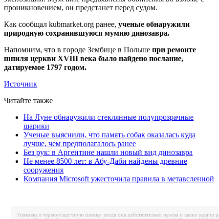
проникновением, он предстанет перед судом.
Как сообщал kubmarket.org ранее,
ученые обнаружили
природную сохранившуюся мумию динозавра.
Напомним, что в городе Зембице в Польше
при ремонте
шпиля церкви XVIII века было найдено послание,
датируемое 1797 годом.
Источник
Читайте также
На Луне обнаружили стеклянные полупрозрачные
шарики
Ученые выяснили, что память собак оказалась куда
лучше, чем предполагалось ранее
Без рук: в Аргентине нашли новый вид динозавра
Не менее 8500 лет: в Абу-Даби найдены древние
сооружения
Компания Microsoft ужесточила правила в метавсленной
Упаковка в термоусадочную пленку: когда она действительно нужна и какие задачи 