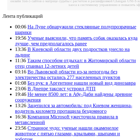
онлайн
Топ-5 сайтов о матрице судьбы с расчетом и расшифровкой
Changan UNI-S и
хаоса к системному управлению и повысить э
Лента публикаций
00:06
На Луне обнаружили стеклянные полупрозрачные
шарики
19:56
Ученые выяснили, что память собак оказалась куда
лучше, чем предполагалось ранее
13:36
В Киевской области двух подростков унесло на
льдине
11:36
Таким способом отдыхал: в Житомирской области
отец спаивал 12-летних детей
03:16
Во Львовской области из-за непогоды без
электричества остались 277 населенных пунктов
01:08
Без рук: в Аргентине нашли новый вид динозавра
23:06
В Днепре таксист устроил ДТП
19:46
Не менее 8500 лет: в Абу-Даби найдены древние
сооружения
13:26
Зацепился за автомобиль: под Киевом женщина-
водитель километр протащила бездомного
16:36
Компания Microsoft ужесточила правила в
метавсленной
23:56
Странное чудо: ученые нашли окаменелое
животное с пятью глазами, крыльями, шыпами и
хоботом