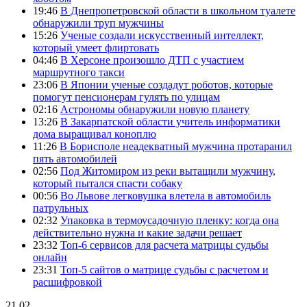
19:46
В Днепропетровской области в школьном туалете
обнаружили труп мужчины
15:26
Ученые создали искусственный интеллект,
который умеет флиртовать
04:46
В Херсоне произошло ДТП с участием
маршрутного такси
23:06
В Японии ученые создадут роботов, которые
помогут пенсионерам гулять по улицам
02:16
Астрономы обнаружили новую планету
13:26
В Закарпатской области учитель информатики
дома выращивал коноплю
11:26
В Борисполе неадекватный мужчина протаранил
пять автомобилей
02:56
Под Житомиром из реки вытащили мужчину,
который пытался спасти собаку
00:56
Во Львове легковушка влетела в автомобиль
патрульных
02:32
Упаковка в термоусадочную пленку: когда она
действительно нужна и какие задачи решает
23:32
Топ-6 сервисов для расчета матрицы судьбы
онлайн
23:31
Топ-5 сайтов о матрице судьбы с расчетом и
расшифровкой
21.02