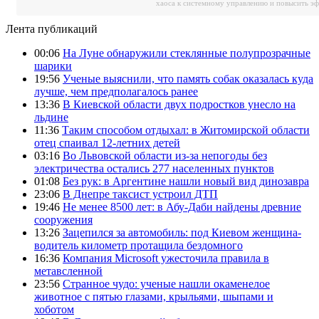
хаоса к системному управлению и повысить э
Лента публикаций
00:06
На Луне обнаружили стеклянные полупрозрачные
шарики
19:56
Ученые выяснили, что память собак оказалась куда
лучше, чем предполагалось ранее
13:36
В Киевской области двух подростков унесло на
льдине
11:36
Таким способом отдыхал: в Житомирской области
отец спаивал 12-летних детей
03:16
Во Львовской области из-за непогоды без
электричества остались 277 населенных пунктов
01:08
Без рук: в Аргентине нашли новый вид динозавра
23:06
В Днепре таксист устроил ДТП
19:46
Не менее 8500 лет: в Абу-Даби найдены древние
сооружения
13:26
Зацепился за автомобиль: под Киевом женщина-
водитель километр протащила бездомного
16:36
Компания Microsoft ужесточила правила в
метавсленной
23:56
Странное чудо: ученые нашли окаменелое
животное с пятью глазами, крыльями, шыпами и
хоботом