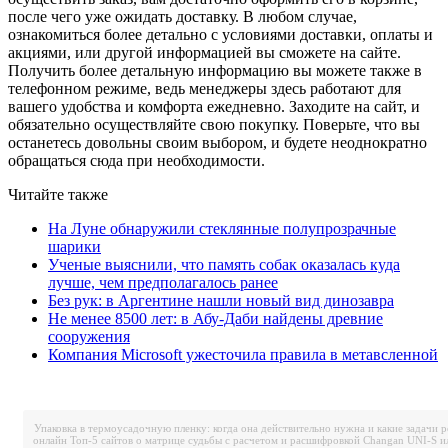
после чего уже ожидать доставку. В любом случае,
ознакомиться более детально с условиями доставки, оплаты и
акциями, или другой информацией вы сможете на сайте.
Получить более детальную информацию вы можете также в
телефонном режиме, ведь менеджеры здесь работают для
вашего удобства и комфорта ежедневно. Заходите на сайт, и
обязательно осуществляйте свою покупку. Поверьте, что вы
останетесь довольны своим выбором, и будете неоднократно
обращаться сюда при необходимости.
Читайте также
На Луне обнаружили стеклянные полупрозрачные
шарики
Ученые выяснили, что память собак оказалась куда
лучше, чем предполагалось ранее
Без рук: в Аргентине нашли новый вид динозавра
Не менее 8500 лет: в Абу-Даби найдены древние
сооружения
Компания Microsoft ужесточила правила в метавсленной
Упаковка в термоусадочную пленку: когда она действительно нужна и какие задачи 
онлайн
Топ-5 сайтов о матрице судьбы с расчетом и расшифровкой
Changan UNI-S и