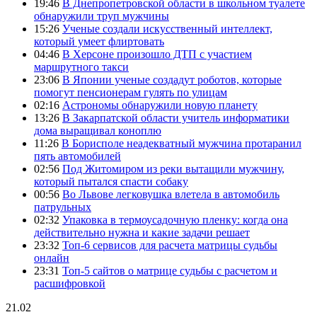
19:46
В Днепропетровской области в школьном туалете
обнаружили труп мужчины
15:26
Ученые создали искусственный интеллект,
который умеет флиртовать
04:46
В Херсоне произошло ДТП с участием
маршрутного такси
23:06
В Японии ученые создадут роботов, которые
помогут пенсионерам гулять по улицам
02:16
Астрономы обнаружили новую планету
13:26
В Закарпатской области учитель информатики
дома выращивал коноплю
11:26
В Борисполе неадекватный мужчина протаранил
пять автомобилей
02:56
Под Житомиром из реки вытащили мужчину,
который пытался спасти собаку
00:56
Во Львове легковушка влетела в автомобиль
патрульных
02:32
Упаковка в термоусадочную пленку: когда она
действительно нужна и какие задачи решает
23:32
Топ-6 сервисов для расчета матрицы судьбы
онлайн
23:31
Топ-5 сайтов о матрице судьбы с расчетом и
расшифровкой
21.02