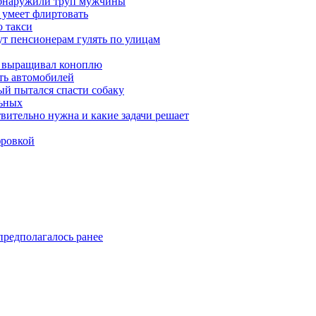
обнаружили труп мужчины
 умеет флиртовать
 такси
ут пенсионерам гулять по улицам
а выращивал коноплю
ть автомобилей
й пытался спасти собаку
льных
твительно нужна и какие задачи решает
фровкой
предполагалось ранее