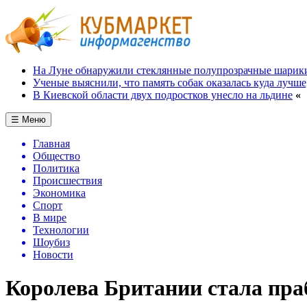
На Луне обнаружили стеклянные полупрозрачные шарик
Ученые выяснили, что память собак оказалась куда лучше
В Киевской области двух подростков унесло на льдине
«
☰ Меню
Главная
Общество
Политика
Происшествия
Экономика
Спорт
В мире
Технологии
Шоубиз
Новости
Королева Британии стала пра