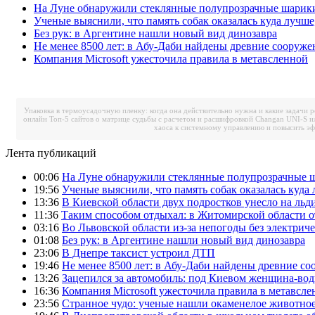
На Луне обнаружили стеклянные полупрозрачные шарик
Ученые выяснили, что память собак оказалась куда лучше
Без рук: в Аргентине нашли новый вид динозавра
Не менее 8500 лет: в Абу-Даби найдены древние сооруже
Компания Microsoft ужесточила правила в метавсленной
Упаковка в термоусадочную пленку: когда она действительно нужна и какие задачи 
онлайн
Топ-5 сайтов о матрице судьбы с расчетом и расшифровкой
Changan UNI-S и
хаоса к системному управлению и повысить э
Лента публикаций
00:06
На Луне обнаружили стеклянные полупрозрачные 
19:56
Ученые выяснили, что память собак оказалась куда 
13:36
В Киевской области двух подростков унесло на льд
11:36
Таким способом отдыхал: в Житомирской области о
03:16
Во Львовской области из-за непогоды без электрич
01:08
Без рук: в Аргентине нашли новый вид динозавра
23:06
В Днепре таксист устроил ДТП
19:46
Не менее 8500 лет: в Абу-Даби найдены древние с
13:26
Зацепился за автомобиль: под Киевом женщина-вод
16:36
Компания Microsoft ужесточила правила в метавсле
23:56
Странное чудо: ученые нашли окаменелое животное