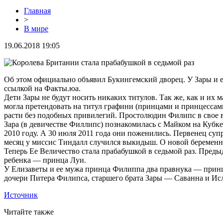
Главная
>
В мире
19.06.2018 19:05
Об этом официально объявил Букингемский дворец. У Зары и ее
ссылкой на Факты.юа.
Дети Зары не будут носить никаких титулов. Так же, как и их
могла претендовать на титул графини (принцами и принцессами
расти без подобных привилегий. Простолюдин Филипс в свое вре
Зара (в девичестве Филлипс) познакомилась с Майком на Кубк
2010 году. А 30 июля 2011 года они поженились. Первенец супр
месяц у миссис Тиндалл случился выкидыш. О новой беременно
Теперь Ее Величество стала прабабушкой в седьмой раз. Пред
ребенка — принца Луи.
У Елизаветы и ее мужа принца Филиппа два правнука — принц
дочери Питера Филипса, старшего брата Зары — Саванна и Исл
Источник
Читайте также