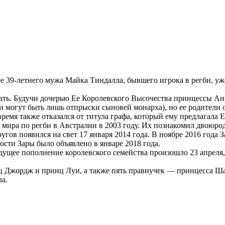
 39-летнего мужа Майка Тиндалла, бывшего игрока в регби, уже 
 мать. Будучи дочерью Ее Королевского Высочества принцессы А
 могут быть лишь отпрыски сыновей монарха), но ее родители от
мя также отказался от титула графа, который ему предлагала Ел
е мира по регби в Австралии в 2003 году. Их познакомил двоюр
угов появился на свет 17 января 2014 года. В ноябре 2016 года З
сти Зары было объявлено в январе 2018 года.
ыдущее пополнение королевского семейства произошло 23 апреля
 Джордж и принц Луи, а также пять правнучек — принцесса Шар
а.