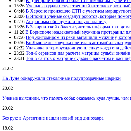
19:46
В Днепропетровской области в школьном туалете 
15:26
Ученые создали искусственный интеллект, который
04:46
В Херсоне произошло ДТП с участием маршрутного
23:06
В Японии ученые создадут роботов, которые помог
02:16
Астрономы обнаружили новую планету
13:26
В Закарпатской области учитель информатики дом
11:26
В Борисполе неадекватный мужчина протаранил пя
02:56
Под Житомиром из реки вытащили мужчину, которы
00:56
Во Львове легковушка влетела в автомобиль патру
02:32
Упаковка в термоусадочную пленку: когда она дейс
23:32
Топ-6 сервисов для расчета матрицы судьбы онлайн
23:31
Топ-5 сайтов о матрице судьбы с расчетом и расши
21.02
На Луне обнаружили стеклянные полупрозрачные шарики
20.02
Ученые выяснили, что память собак оказалась куда лучше, чем 
20.02
Без рук: в Аргентине нашли новый вид динозавра
18.02