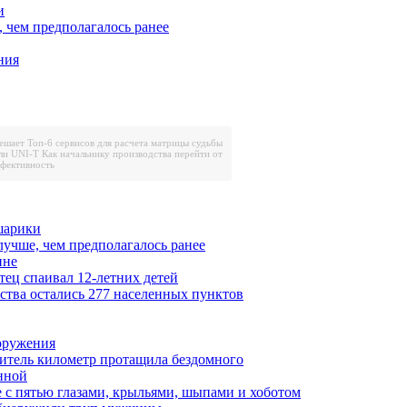
и
, чем предполагалось ранее
ния
решает
Топ-6 сервисов для расчета матрицы судьбы
ли UNI-T
Как начальнику производства перейти от
ффективность
шарики
лучше, чем предполагалось ранее
ине
тец спаивал 12-летних детей
ества остались 277 населенных пунктов
ооружения
итель километр протащила бездомного
нной
 с пятью глазами, крыльями, шыпами и хоботом