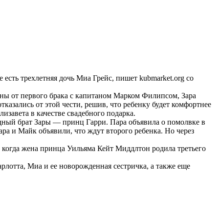
есть трехлетняя дочь Миа Грейс, пишет kubmarket.org со
нны от первого брака с капитаном Марком Филипсом, Зара
казались от этой чести, решив, что ребенку будет комфортнее
изавета в качестве свадебного подарка.
одный брат Зары — принц Гарри. Пара объявила о помолвке в
ара и Майк объявили, что ждут второго ребенка. Но через
, когда жена принца Уильяма Кейт Миддлтон родила третьего
лотта, Миа и ее новорожденная сестричка, а также еще